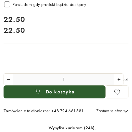
Powiadom gdy produkt będzie dostępny
cena:
22.50
22.50
Cena:
Ilość
szt
Do koszyka
Zamówienie telefoniczne: +48 724 661 881
Zostaw telefon
Dostępność
Wysyłka kurierem (24h).
i