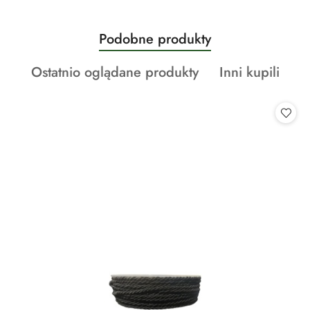
Produkty
Podobne produkty
Pomiń karuzelę produktów
o
Produkty
Produkty
Ostatnio oglądane produkty
Inni kupili
statusie:
o
o
statusie:
statusie: