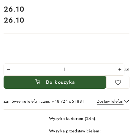
cena:
26.10
26.10
Cena:
Ilość
szt
Do koszyka
Zamówienie telefoniczne: +48 724 661 881
Zostaw telefon
Dostępność
Wysyłka kurierem (24h).
i
Wyślij
dostawa
Wysyłka przedstawicielem: