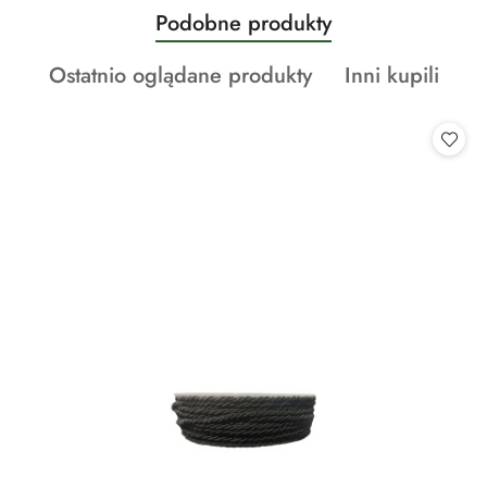
Produkty
Podobne produkty
Pomiń karuzelę produktów
o
Produkty
Produkty
Ostatnio oglądane produkty
Inni kupili
statusie:
o
o
statusie:
statusie: