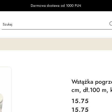
Darmowa dostawa od 1000 PLN
Wstążka pogrz
cm, dł.100 m, 
cena:
15.75
15.75
Cena: