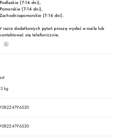
 Podlaskie (7-14 dni),
 Pomorskie (7-14 dni),
 Zachodniopomorskie (7-14 dni).
 razie dodatkowych pytań proszę wysłać e-maila lub
kontaktować się telefonicznie.
0
szt
.3 kg
908224796530
908224796530