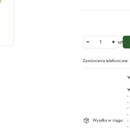
Ilość
szt
Zamówienie telefoniczne
Dostępność
W
i
dostawa
W
-
-
-
-
Wysyłka w ciągu:
-
-