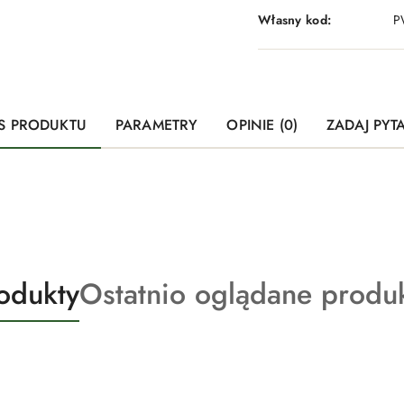
Własny kod:
P
S PRODUKTU
PARAMETRY
OPINIE (0)
ZADAJ PYT
Produkty
odukty
Ostatnio oglądane produ
o
statusie: