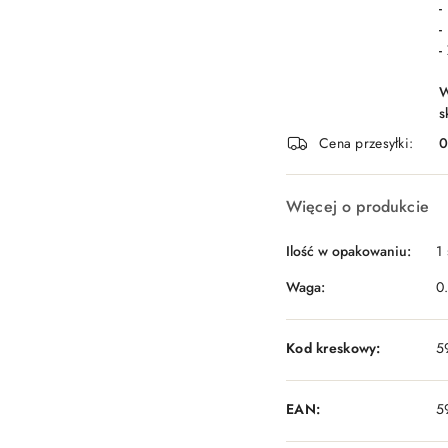
-
-
-
W
s
Cena przesyłki:
Więcej o produkcie
Ilość w opakowaniu:
1 
Waga:
0
Kod kreskowy:
5
EAN:
5