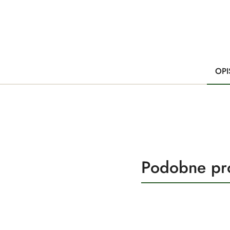
OPI
Produkty
Podobne pr
Pomiń karuzelę produktów
o
statusie: