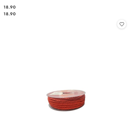
18.90
Cena:
Cena:
18.90