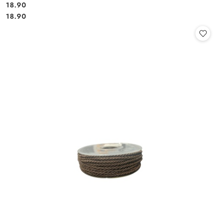
18.90
Cena:
Cena:
18.90