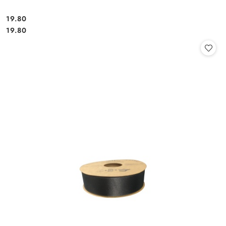
19.80
Cena:
Cena:
19.80