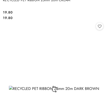
RECYCLED PET RIBBON 25mm 20m CREAM
19.80
Cena:
Cena:
19.80