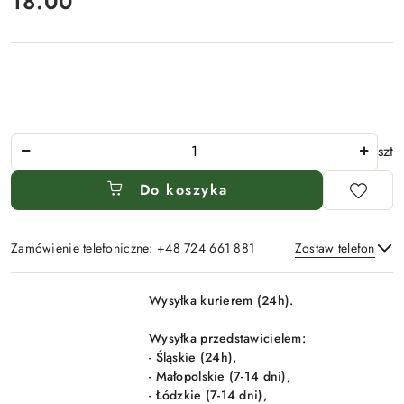
18.00
Cena:
Ilość
szt
Do koszyka
Zamówienie telefoniczne: +48 724 661 881
Zostaw telefon
Dostępność
Wysyłka kurierem (24h).
i
Wyślij
dostawa
Wysyłka przedstawicielem:
- Śląskie (24h),
- Małopolskie (7-14 dni),
- Łódzkie (7-14 dni),