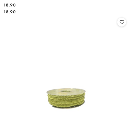
18.90
Cena:
Cena:
18.90