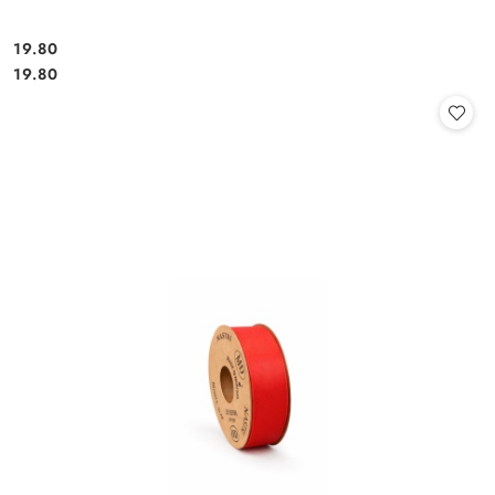
19.80
Cena:
Cena:
19.80