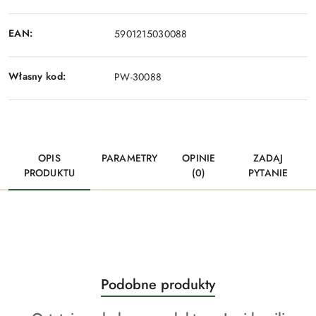
EAN:
5901215030088
Własny kod:
PW-30088
OPIS
PARAMETRY
OPINIE
ZADAJ
PRODUKTU
(0)
PYTANIE
Produkty
Podobne produkty
Pomiń karuzelę produktów
o