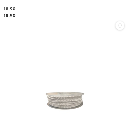
18.90
Cena:
Cena:
18.90