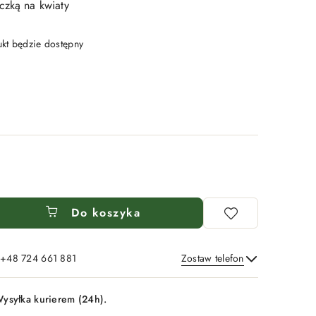
czką na kwiaty
t będzie dostępny
Do koszyka
: +48 724 661 881
Zostaw telefon
Wyślij
ysyłka kurierem (24h).