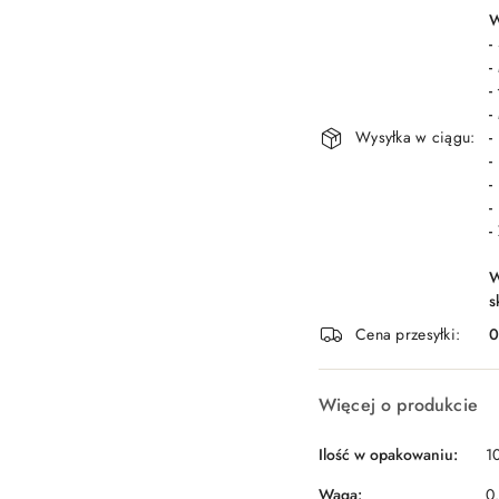
dostawa
W
-
-
-
-
Wysyłka w ciągu:
-
-
-
-
-
W
s
Cena przesyłki:
Więcej o produkcie
Ilość w opakowaniu:
10
Waga:
0