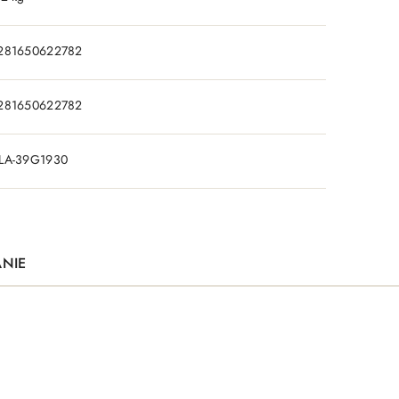
281650622782
281650622782
LA-39G1930
ANIE