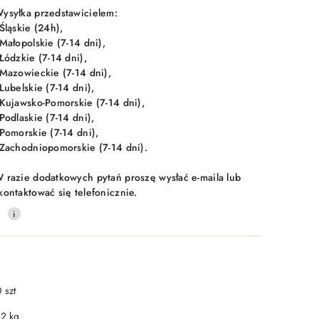
ysyłka przedstawicielem:
 Śląskie (24h),
 Małopolskie (7-14 dni),
 Łódzkie (7-14 dni),
 Mazowieckie (7-14 dni),
 Lubelskie (7-14 dni),
 Kujawsko-Pomorskie (7-14 dni),
 Podlaskie (7-14 dni),
 Pomorskie (7-14 dni),
 Zachodniopomorskie (7-14 dni).
 razie dodatkowych pytań proszę wysłać e-maila lub
kontaktować się telefonicznie.
0
 szt
.2 kg