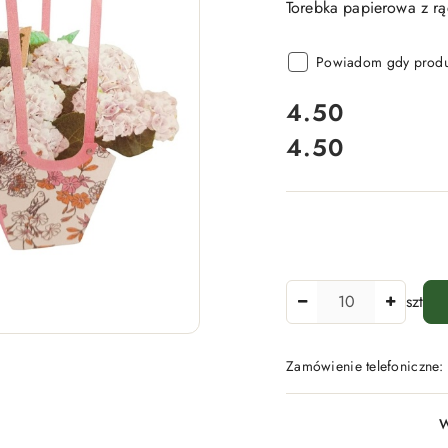
Torebka papierowa z rą
Powiadom gdy produk
cena:
4.50
4.50
Cena:
Ilość
szt
Zamówienie telefoniczne
Dostępność
W
i