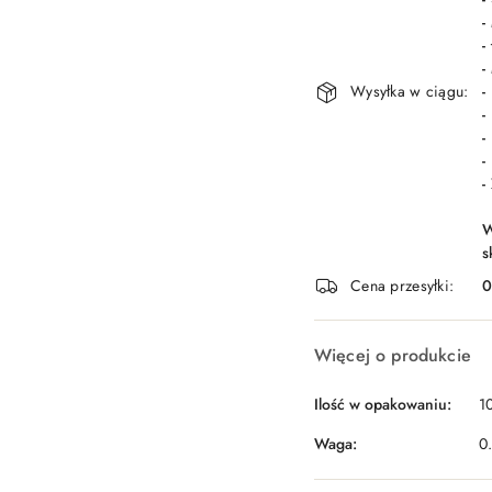
-
-
-
Wysyłka w ciągu:
-
-
-
-
-
W
s
Cena przesyłki:
Więcej o produkcie
Ilość w opakowaniu:
10
Waga:
0