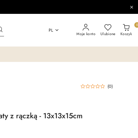
PL
Moje konto
Ulubione
Koszyk
(0)
aty z rączką - 13x13x15cm