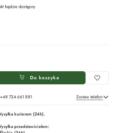
t będzie dostępny
Do koszyka
: +48 724 661 881
Zostaw telefon
Wyślij
ysyłka kurierem (24h).
ysyłka przedstawicielem:
 Śląskie (24h),