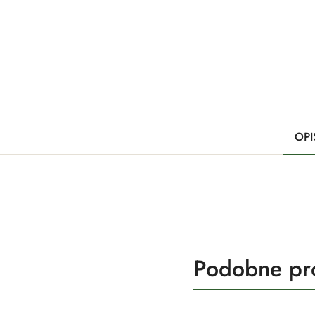
OPI
Produkty
Podobne pr
Pomiń karuzelę produktów
o