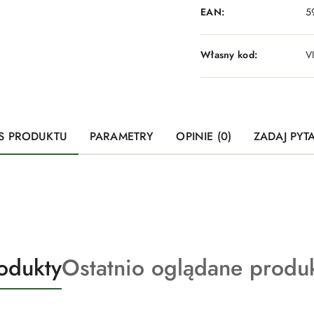
EAN:
5
Własny kod:
V
S PRODUKTU
PARAMETRY
OPINIE (0)
ZADAJ PYT
Produkty
odukty
Ostatnio oglądane produ
o