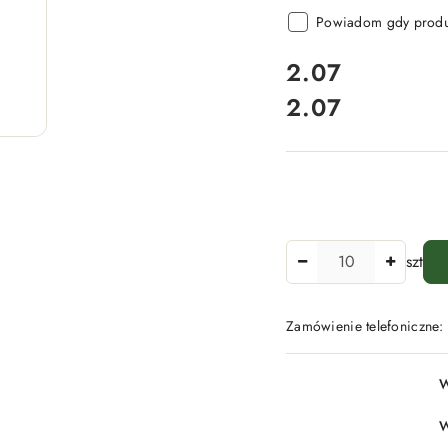
Powiadom gdy produk
cena:
2.07
2.07
Cena:
Ilość
szt
Zamówienie telefoniczne
Dostępność
W
i
dostawa
W
-