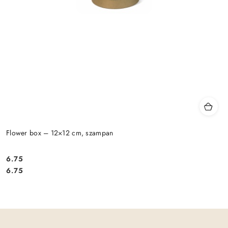
Flower box – 12×12 cm, szampan
6.75
Cena:
Cena:
6.75