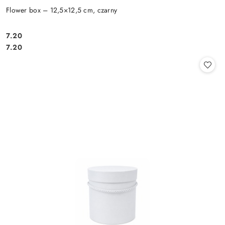
Flower box – 12,5×12,5 cm, czarny
7.20
Cena:
Cena:
7.20