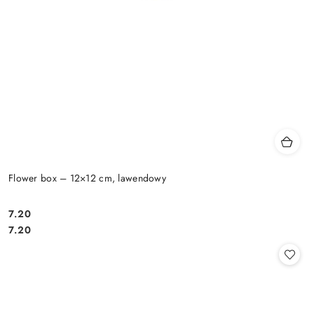
Flower box – 12×12 cm, lawendowy
7.20
Cena:
Cena:
7.20