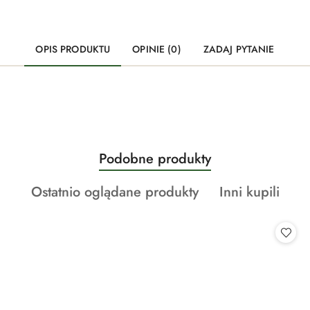
OPIS PRODUKTU
OPINIE (0)
ZADAJ PYTANIE
Produkty
Podobne produkty
Pomiń karuzelę produktów
o
Produkty
Produkty
Ostatnio oglądane produkty
Inni kupili
statusie:
o
o
statusie:
statusie: