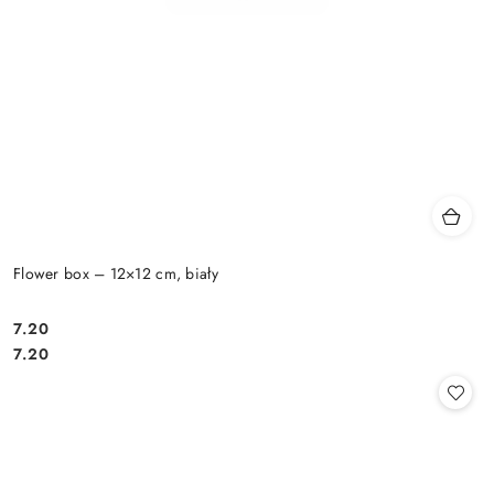
Flower box – 12×12 cm, biały
7.20
Cena:
Cena:
7.20