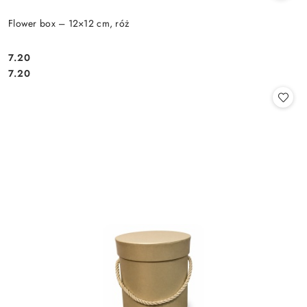
Flower box – 12×12 cm, róż
7.20
Cena:
Cena:
7.20