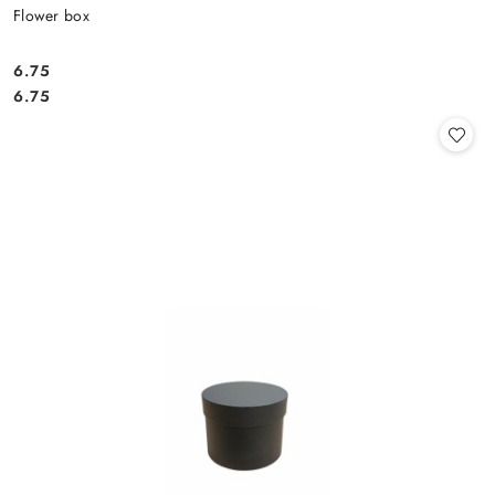
Flower box
6.75
Cena:
Cena:
6.75