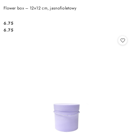
Flower box – 12×12 cm, jasnofioletowy
6.75
Cena:
Cena:
6.75