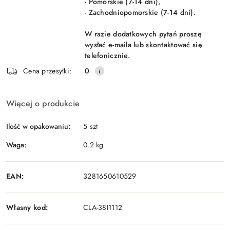
- Pomorskie (7-14 dni),
- Zachodniopomorskie (7-14 dni).
W razie dodatkowych pytań proszę
wysłać e-maila lub skontaktować się
telefonicznie.
Cena przesyłki:
0
Więcej o produkcie
Ilość w opakowaniu:
5 szt
Waga:
0.2 kg
EAN:
3281650610529
Własny kod:
CLA-38I1112