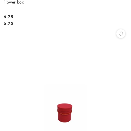
Flower box
6.75
Cena:
Cena:
6.75