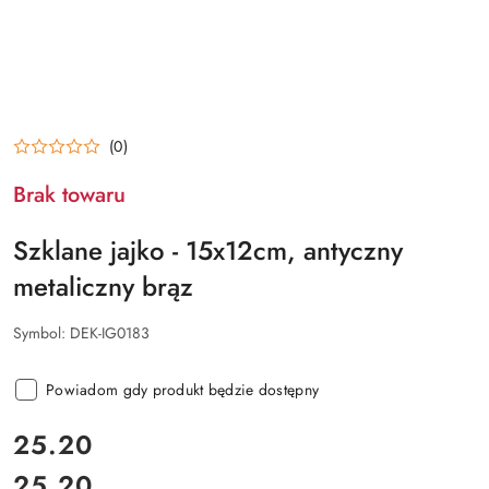
(0)
Brak towaru
Szklane jajko - 15x12cm, antyczny
metaliczny brąz
Symbol:
DEK-IG0183
Powiadom gdy produkt będzie dostępny
cena:
25.20
25.20
Cena: