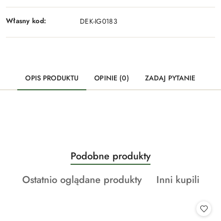
Własny kod:
DEK-IG0183
OPIS PRODUKTU
OPINIE (0)
ZADAJ PYTANIE
Produkty
Podobne produkty
Pomiń karuzelę produktów
o
Produkty
Produkty
Ostatnio oglądane produkty
Inni kupili
statusie:
o
o
statusie:
statusie: