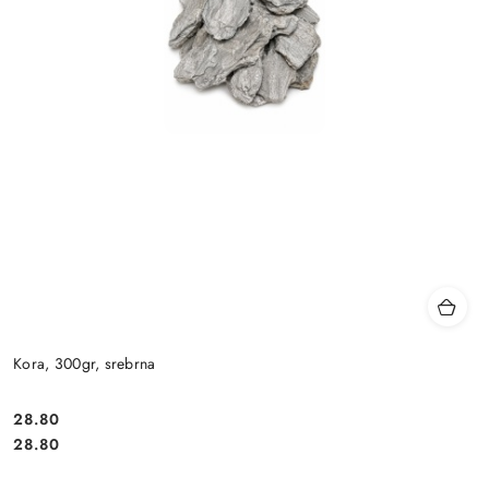
Kora, 300gr, srebrna
28.80
Cena:
Cena:
28.80