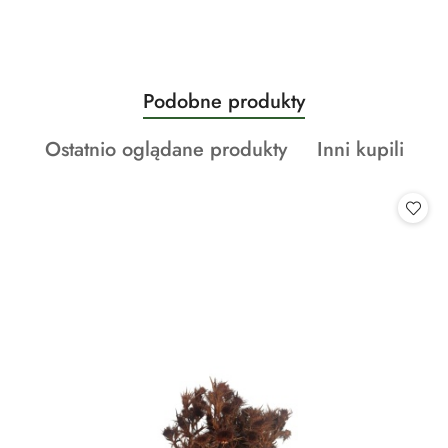
Produkty
Podobne produkty
Pomiń karuzelę produktów
o
Produkty
Produkty
Ostatnio oglądane produkty
Inni kupili
statusie:
o
o
statusie:
statusie: