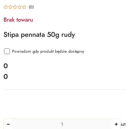
(0)
Brak towaru
Stipa pennata 50g rudy
Powiadom gdy produkt będzie dostępny
cena:
0
0
Cena:
Ilość
szt