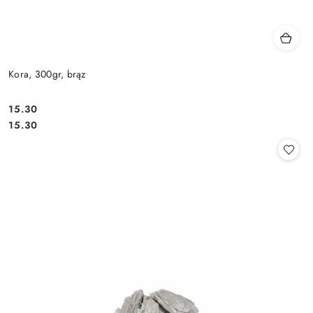
Kora, 300gr, brąz
15.30
Cena:
Cena:
15.30