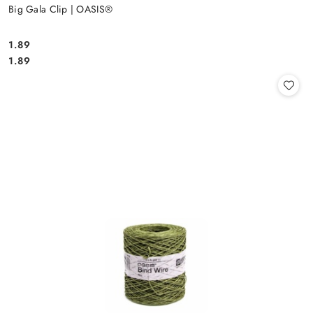
Big Gala Clip | OASIS®
1.89
Cena:
Cena:
1.89