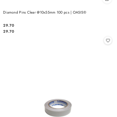
Diamond Pins Clear @10x55mm 100 pcs | OASIS®
29.70
Cena:
Cena:
29.70