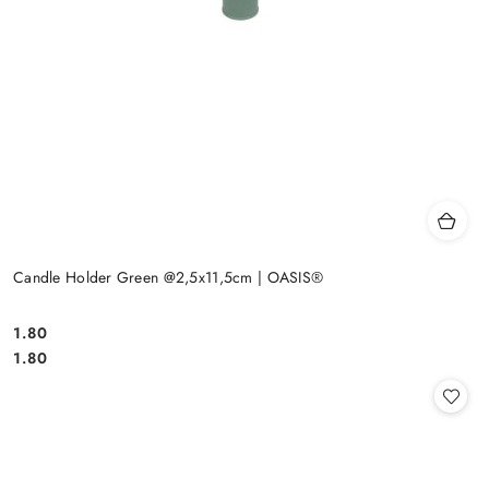
Candle Holder Green @2,5x11,5cm | OASIS®
1.80
Cena:
Cena:
1.80