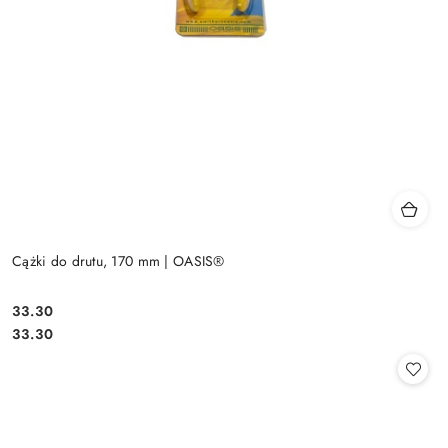
Cążki do drutu, 170 mm | OASIS®
33.30
Cena:
Cena:
33.30