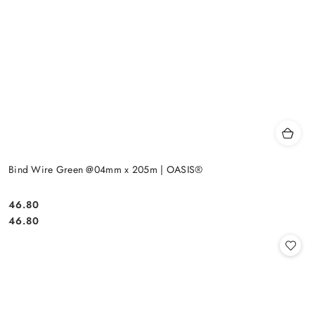
Bind Wire Green @04mm x 205m | OASIS®
46.80
Cena:
Cena:
46.80