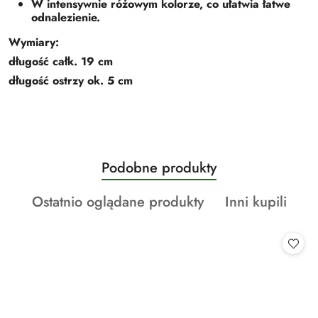
W intensywnie różowym kolorze, co ułatwia łatwe
odnalezienie.
Wymiary:
długość całk. 19 cm
długość ostrzy ok. 5 cm
Produkty
Podobne produkty
Pomiń karuzelę produktów
o
Produkty
Produkty
Ostatnio oglądane produkty
Inni kupili
statusie:
o
o
statusie:
statusie: