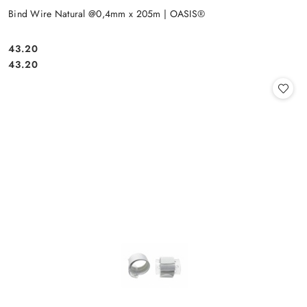
Bind Wire Natural @0,4mm x 205m | OASIS®
43.20
Cena:
Cena:
43.20