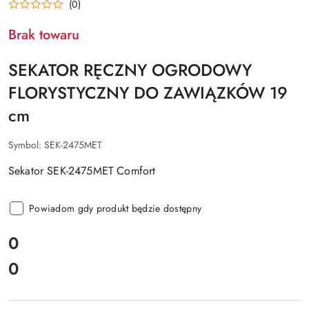
(0)
Brak towaru
SEKATOR RĘCZNY OGRODOWY
FLORYSTYCZNY DO ZAWIĄZKÓW 19
cm
Symbol:
SEK-2475MET
Sekator SEK-2475MET Comfort
Powiadom gdy produkt będzie dostępny
cena:
0
0
Cena: