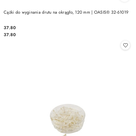
Cążki do wyginania drutu na okrągło, 120 mm | OASIS® 32-61019
37.80
Cena:
Cena:
37.80