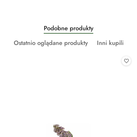
Produkty
Podobne produkty
Pomiń karuzelę produktów
o
Produkty
Produkty
Ostatnio oglądane produkty
Inni kupili
statusie:
o
o
statusie:
statusie: