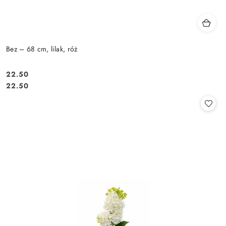
Bez – 68 cm, lilak, róż
22.50
Cena:
Cena:
22.50