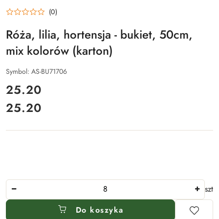
(0)
Róża, lilia, hortensja - bukiet, 50cm,
mix kolorów (karton)
Symbol:
AS-BU71706
cena:
25.20
25.20
Cena:
Ilość
szt
Do koszyka