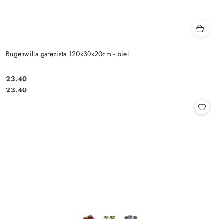
Bugenwilla gałęzista 120x30x20cm - biel
23.40
Cena:
Cena:
23.40