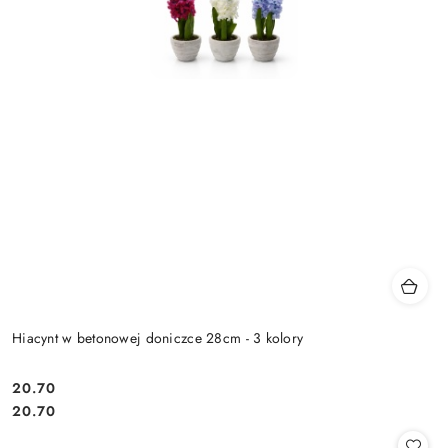
Hiacynt w betonowej doniczce 28cm - 3 kolory
20.70
Cena:
Cena:
20.70