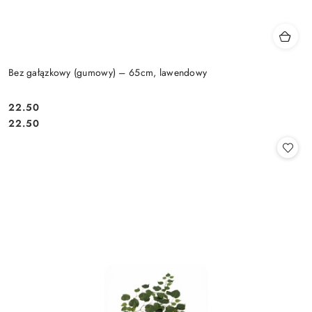
Bez gałązkowy (gumowy) – 65cm, lawendowy
22.50
Cena:
Cena:
22.50