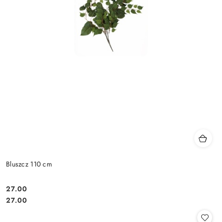
Bluszcz 110 cm
27.00
Cena:
Cena:
27.00