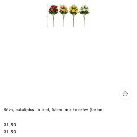
Róża, eukaliptus - bukiet, 55cm, mix kolorów (karton)
31.50
Cena:
Cena:
31.50