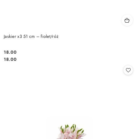
Jaskier x3 51 cm – fiolet/róż
18.00
Cena:
Cena:
18.00