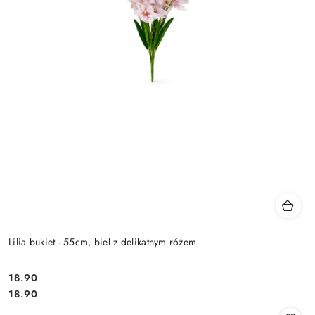
Lilia bukiet - 55cm, biel z delikatnym różem
18.90
Cena:
Cena:
18.90