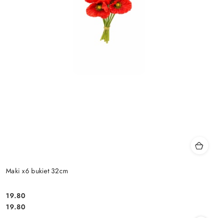
Maki x6 bukiet 32cm
19.80
Cena:
Cena:
19.80