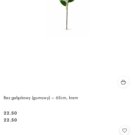
Bez gałązkowy (gumowy) – 65cm, krem
22.50
Cena:
Cena:
22.50