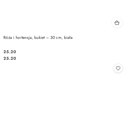
Róża i hortensja, bukiet – 30 cm, biała
25.20
Cena:
Cena:
25.20