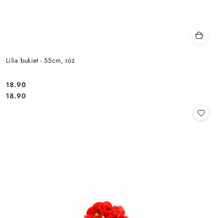
Lilia bukiet - 55cm, róż
18.90
Cena:
Cena:
18.90