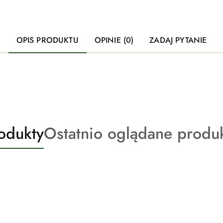
OPIS PRODUKTU
OPINIE (0)
ZADAJ PYTANIE
Produkty
odukty
Ostatnio oglądane produ
o
statusie: