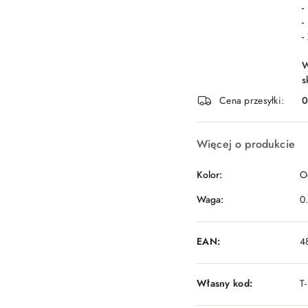
-
-
-
W
s
Cena przesyłki:
Więcej o produkcie
Kolor:
O
Waga:
0
EAN:
4
Własny kod:
T