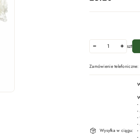
Ilość
szt
Zamówienie telefoniczne
Dostępność
W
i
dostawa
W
-
-
-
-
Wysyłka w ciągu:
-
-