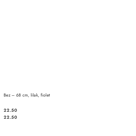
Bez – 68 cm, lilak, fiolet
22.50
Cena:
Cena:
22.50