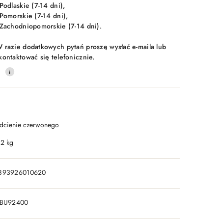
 Podlaskie (7-14 dni),
 Pomorskie (7-14 dni),
 Zachodniopomorskie (7-14 dni).
 razie dodatkowych pytań proszę wysłać e-maila lub
kontaktować się telefonicznie.
0
dcienie czerwonego
.2 kg
893926010620
-BU92400