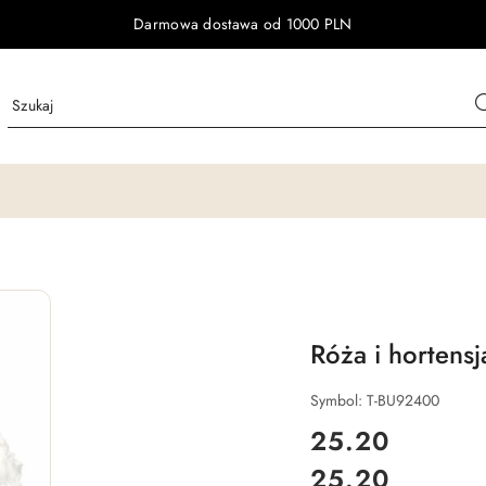
Darmowa dostawa od 1000 PLN
Róża i hortensj
Symbol:
T-BU92400
cena:
25.20
25.20
Cena: