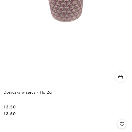
Doniczka w serca - 11x12cm
13.50
Cena:
Cena:
13.50