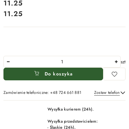
cena:
11.25
11.25
Cena:
Ilość
szt
Do koszyka
Zamówienie telefoniczne: +48 724 661 881
Zostaw telefon
Dostępność
Wysyłka kurierem (24h).
i
Wyślij
dostawa
Wysyłka przedstawicielem:
- Śląskie (24h),