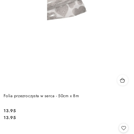
Folia przezroczysta w serca - 50cm x 8m
13.95
Cena:
Cena:
13.95