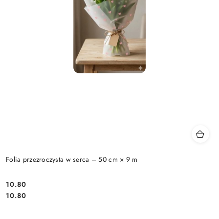
Folia przezroczysta w serca – 50 cm × 9 m
10.80
Cena:
Cena:
10.80