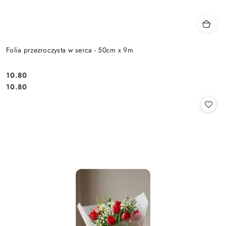
Folia przezroczysta w serca - 50cm x 9m
10.80
Cena:
Cena:
10.80