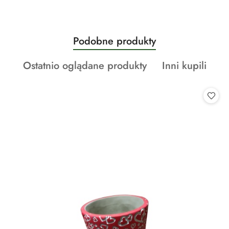
Produkty
Podobne produkty
Pomiń karuzelę produktów
o
Produkty
Produkty
Ostatnio oglądane produkty
Inni kupili
statusie:
o
o
statusie:
statusie: