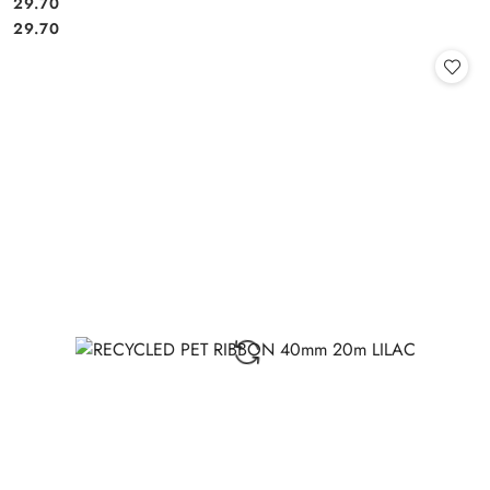
29.70
Cena:
Cena:
29.70