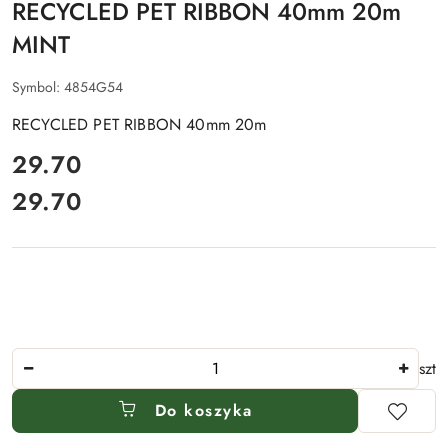
RECYCLED PET RIBBON 40mm 20m
MINT
Symbol:
4854G54
RECYCLED PET RIBBON 40mm 20m
cena:
29.70
29.70
Cena:
Ilość
szt
Do koszyka