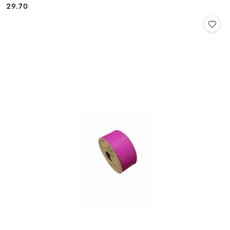
Cena:
Cena:
29.70