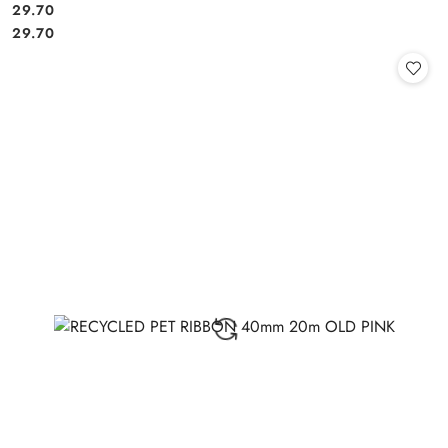
29.70
Cena:
Cena:
29.70