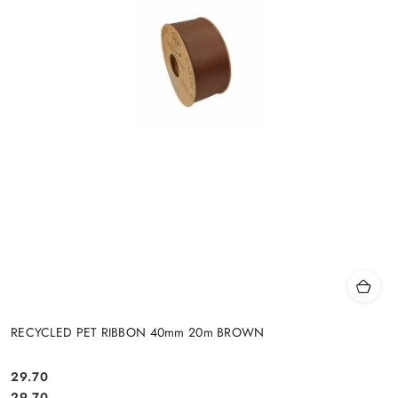
RECYCLED PET RIBBON 40mm 20m BROWN
29.70
Cena:
Cena:
29.70