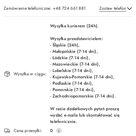
Zamówienie telefoniczne: +48 724 661 881
Zostaw telefon
Dostępność
Wysyłka kurierem (24h).
i
Wyślij
dostawa
Wysyłka przedstawicielem:
- Śląskie (24h),
- Małopolskie (7-14 dni),
- Łódzkie (7-14 dni),
- Mazowieckie (7-14 dni),
- Lubelskie (7-14 dni),
Wysyłka w ciągu:
- Kujawsko-Pomorskie (7-14 dni),
- Podlaskie (7-14 dni),
- Pomorskie (7-14 dni),
- Zachodniopomorskie (7-14 dni).
W razie dodatkowych pytań proszę
wysłać e-maila lub skontaktować się
telefonicznie.
Cena przesyłki:
0