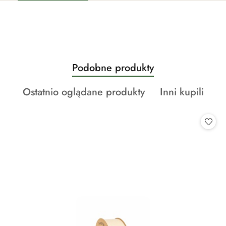
Produkty
Podobne produkty
Pomiń karuzelę produktów
o
Produkty
Produkty
Ostatnio oglądane produkty
Inni kupili
statusie:
o
o
statusie:
statusie: