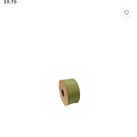
Cena:
Cena:
29.70