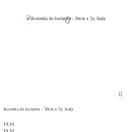
Koronka do kwiatów - 50cm x 5y, biały
13.51
Cena:
Cena:
13.51