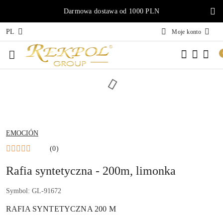
Przejdź do treści głównej
Przejdź do wyszukiwarki
Przejdź do moje konto
Przejdź do menu głównego
Przejdź do opisu produktu
Przejdź do stopki
Darmowa dostawa od 1000 PLN
PL
Moje konto
NAZWA
EMOCIÓN
PRODUCENTA:
(0)
Rafia syntetyczna - 200m, limonka
Symbol:
GL-91672
RAFIA SYNTETYCZNA 200 M