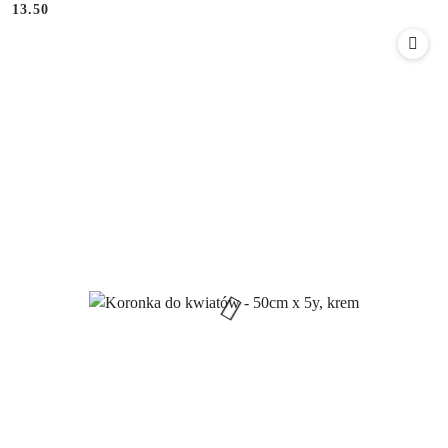
Cena:
Cena:
13.50