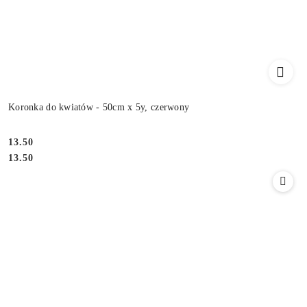
Koronka do kwiatów - 50cm x 5y, czerwony
13.50
Cena:
Cena:
13.50