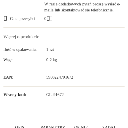
W razie dodatkowych pytań proszę wysłać e-
maila lub skontaktować się telefonicznie.
Cena przesyłki:
0
Więcej o produkcie
Ilość w opakowaniu:
1 szt
Waga:
0.2 kg
EAN:
5908224791672
Własny kod:
GL-91672
OPIS
PARAMETRY
OPINIE
ZADAJ