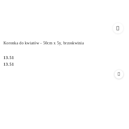
Koronka do kwiatów - 50cm x 5y, brzoskwinia
13.51
Cena:
Cena:
13.51