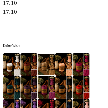
cena:
17.10
17.10
Cena:
Wariant
Kolor/Wzór