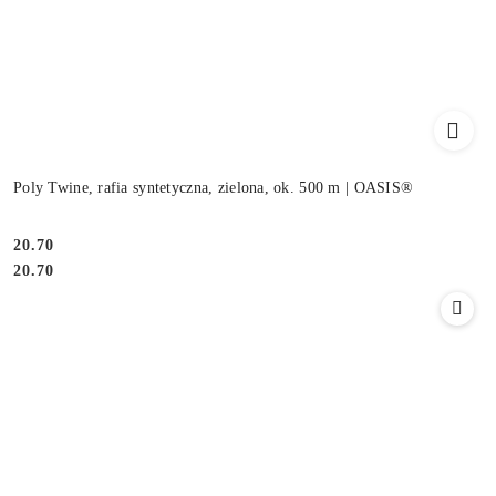
Poly Twine, rafia syntetyczna, zielona, ok. 500 m | OASIS®
20.70
Cena:
Cena:
20.70