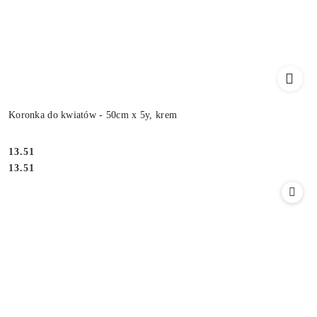
Koronka do kwiatów - 50cm x 5y, krem
13.51
Cena:
Cena:
13.51