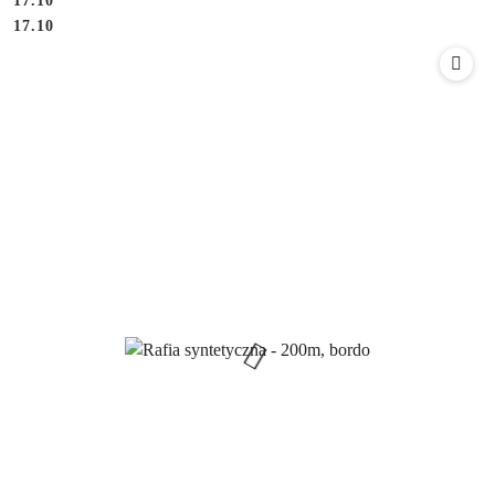
17.10
Cena:
Cena:
17.10