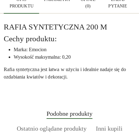
PRODUKTU
(0)
PYTANIE
RAFIA SYNTETYCZNA 200 M
Cechy produktu:
Marka: Emocion
Wysokość maksymalna: 0,20
Rafia syntetyczna jest łatwa w użyciu i idealnie nadaje się do
ozdabiania kwiatów i dekoracji.
Produkty
Podobne produkty
Pomiń karuzelę produktów
o
Produkty
Produkty
Ostatnio oglądane produkty
Inni kupili
statusie:
o
o