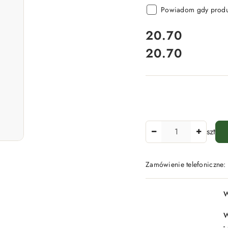
Powiadom gdy produk
cena:
20.70
20.70
Cena:
Ilość
szt
Zamówienie telefoniczne
Dostępność
W
i
dostawa
W
-