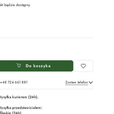
t będzie dostępny
Do koszyka
: +48 724 661 881
Zostaw telefon
Wyślij
ysyłka kurierem (24h).
ysyłka przedstawicielem:
 Śląskie (24h),