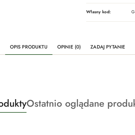
Własny kod:
G
OPIS PRODUKTU
OPINIE (0)
ZADAJ PYTANIE
Produkty
odukty
Ostatnio oglądane produ
o
statusie: