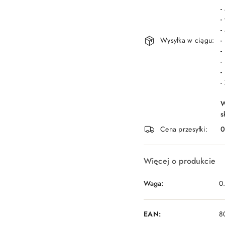
-
-
-
Wysyłka w ciągu:
-
-
-
-
-
W
s
Cena przesyłki:
Więcej o produkcie
Waga:
0
EAN:
8