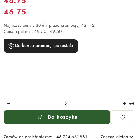
Cena:
46.75
46.75
Cena:
Najniższa cena z 30 dni przed promocją:
42
42
Cena regularna:
49.50
49.50
Do końca promocji pozostało:
Ilość
szt
Do koszyka
Zamówienie telefoniczne: +48 724 661 881
Zostaw telefon