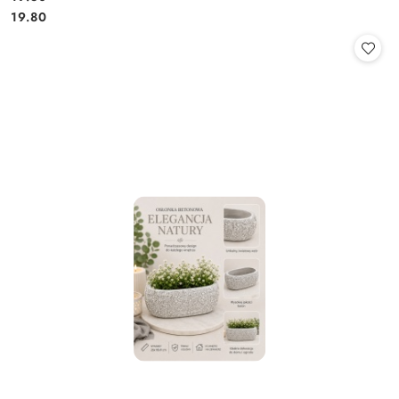
Cena:
Cena:
19.80