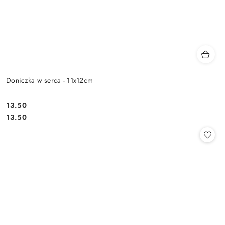
Doniczka w serca - 11x12cm
13.50
Cena:
Cena:
13.50