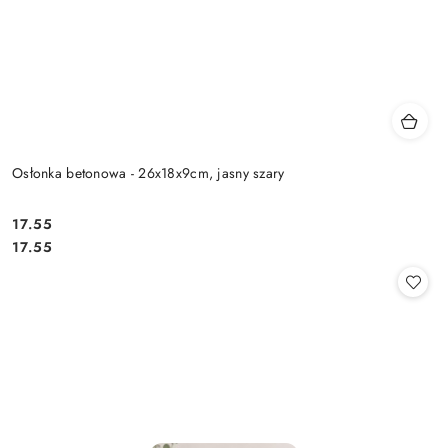
Osłonka betonowa - 26x18x9cm, jasny szary
17.55
Cena:
Cena:
17.55