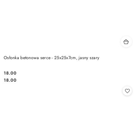
Osłonka betonowa serce - 25x25x7cm, jasny szary
18.00
Cena:
Cena:
18.00