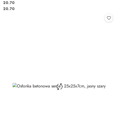
20.70
Cena:
Cena:
20.70