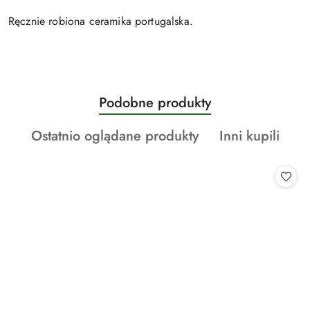
Ręcznie robiona ceramika portugalska.
Produkty
Podobne produkty
Pomiń karuzelę produktów
o
Produkty
Produkty
Ostatnio oglądane produkty
Inni kupili
statusie:
o
o
statusie:
statusie: