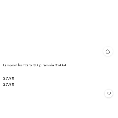
Lampion lustrzany 3D piramida 3xAAA
27.90
Cena:
Cena:
27.90