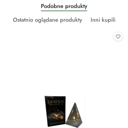
Produkty
Podobne produkty
Pomiń karuzelę produktów
o
Produkty
Produkty
Ostatnio oglądane produkty
Inni kupili
statusie:
o
o
statusie:
statusie: