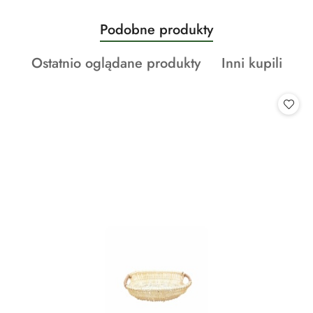
Produkty
Podobne produkty
Pomiń karuzelę produktów
o
Produkty
Produkty
Ostatnio oglądane produkty
Inni kupili
statusie:
o
o
statusie:
statusie: