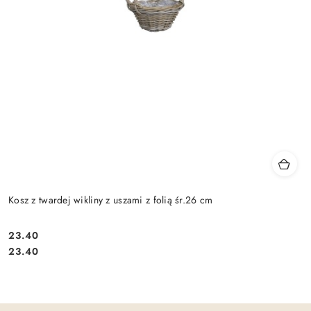
Kosz z twardej wikliny z uszami z folią śr.26 cm
23.40
Cena:
Cena:
23.40