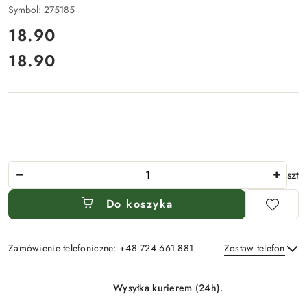
Symbol:
275185
cena:
18.90
18.90
Cena:
Ilość
szt
Do koszyka
Zamówienie telefoniczne: +48 724 661 881
Zostaw telefon
Dostępność
Wysyłka kurierem (24h).
i