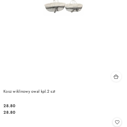
Kosz wiklinowy owal kpl.2 szt
28.80
Cena:
Cena:
28.80