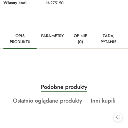
Własny kod:
H-275150
OPIS
PARAMETRY
OPINIE
ZADAJ
PRODUKTU
(0)
PYTANIE
Produkty
Podobne produkty
Pomiń karuzelę produktów
o
Produkty
Produkty
Ostatnio oglądane produkty
Inni kupili
statusie:
o
o
statusie:
statusie: