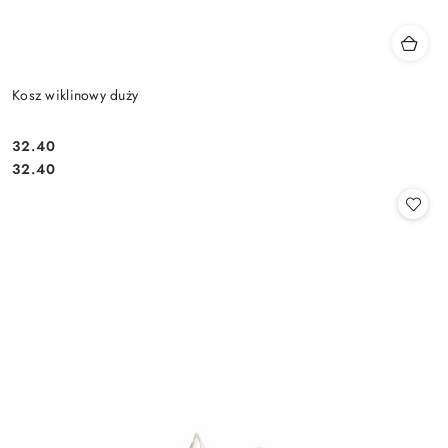
Kosz wiklinowy duży
32.40
Cena:
Cena:
32.40