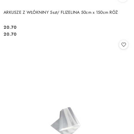
ARKUSZE Z WŁÓKNINY 5szt/ FLIZELINA 50cm x 150cm RÓŻ
20.70
Cena:
Cena:
20.70