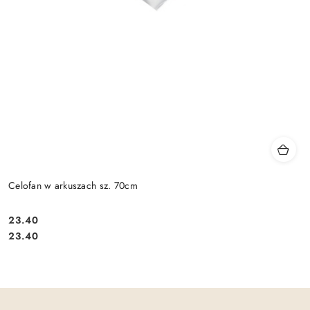
Celofan w arkuszach sz. 70cm
23.40
Cena:
Cena:
23.40