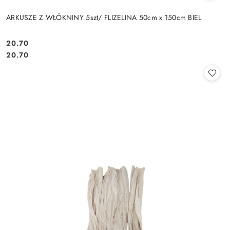
ARKUSZE Z WŁÓKNINY 5szt/ FLIZELINA 50cm x 150cm BIEL
20.70
Cena:
Cena:
20.70