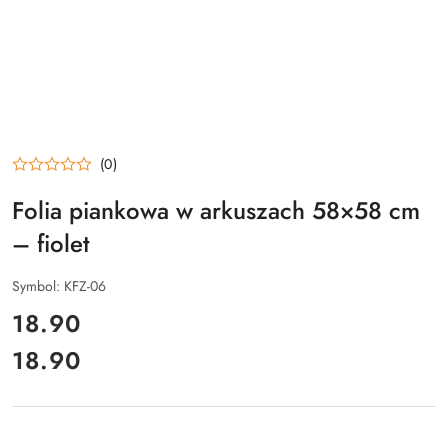
(0)
Folia piankowa w arkuszach 58×58 cm
– fiolet
Symbol:
KFZ-06
cena:
18.90
18.90
Cena: