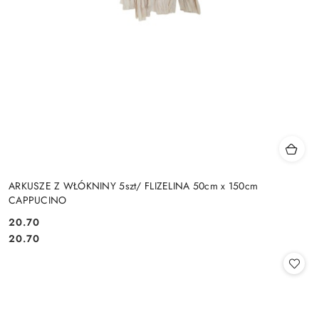
ARKUSZE Z WŁÓKNINY 5szt/ FLIZELINA 50cm x 150cm
CAPPUCINO
20.70
Cena:
Cena:
20.70