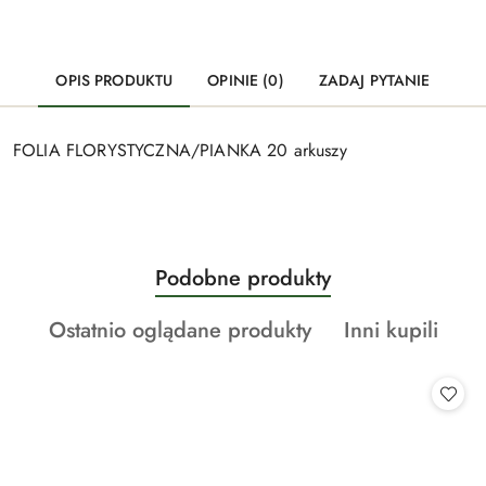
OPIS PRODUKTU
OPINIE (0)
ZADAJ PYTANIE
FOLIA FLORYSTYCZNA/PIANKA 20 arkuszy
Produkty
Podobne produkty
Pomiń karuzelę produktów
o
Produkty
Produkty
Ostatnio oglądane produkty
Inni kupili
statusie:
o
o
statusie:
statusie: