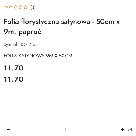
(0)
Folia florystyczna satynowa - 50cm x
9m, paproć
Symbol:
BOS-21651
FOLIA SATYNOWA 9M X 50CM
cena:
11.70
11.70
Cena:
Ilość
szt