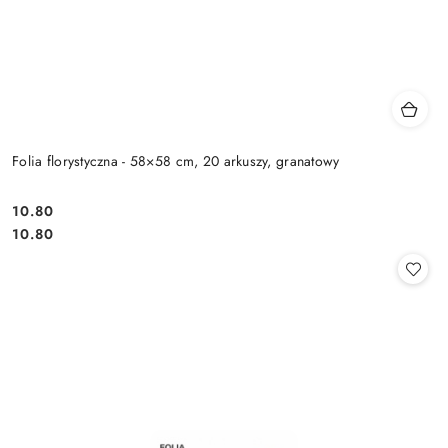
Folia florystyczna - 58×58 cm, 20 arkuszy, granatowy
10.80
Cena:
Cena:
10.80