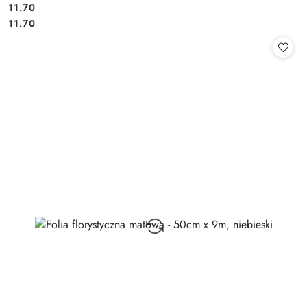
11.70
Cena:
Cena:
11.70