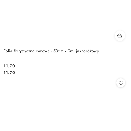
Folia florystyczna matowa - 50cm x 9m, jasnoróżowy
11.70
Cena:
Cena:
11.70