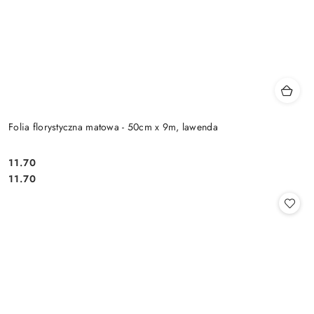
Folia florystyczna matowa - 50cm x 9m, lawenda
11.70
Cena:
Cena:
11.70