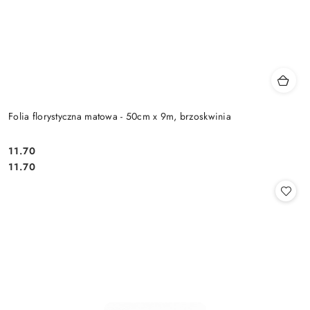
Folia florystyczna matowa - 50cm x 9m, brzoskwinia
11.70
Cena:
Cena:
11.70