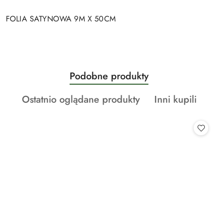
FOLIA SATYNOWA 9M X 50CM
Produkty
Podobne produkty
Pomiń karuzelę produktów
o
Produkty
Produkty
Ostatnio oglądane produkty
Inni kupili
statusie:
o
o
statusie:
statusie: