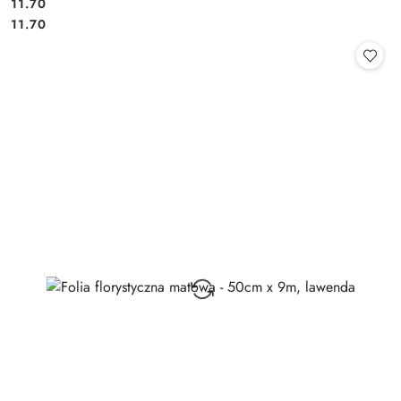
11.70
Cena:
Cena:
11.70