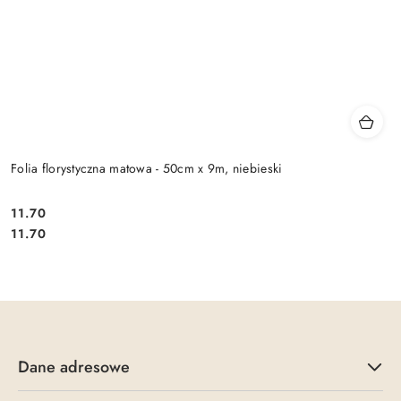
Folia florystyczna matowa - 50cm x 9m, niebieski
11.70
Cena:
Cena:
11.70
Dane adresowe