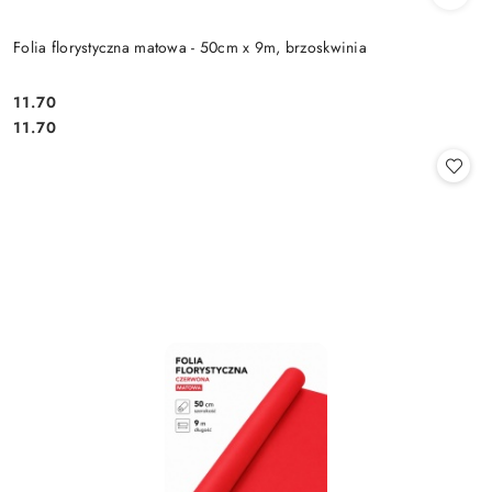
Folia florystyczna matowa - 50cm x 9m, brzoskwinia
11.70
Cena:
Cena:
11.70