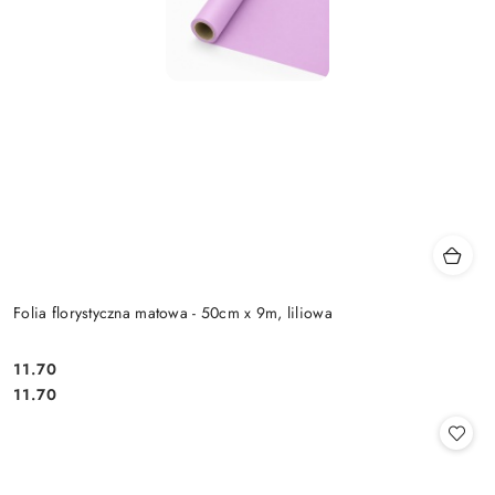
Folia florystyczna matowa - 50cm x 9m, liliowa
11.70
Cena:
Cena:
11.70