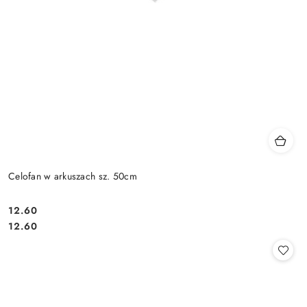
Celofan w arkuszach sz. 50cm
12.60
Cena:
Cena:
12.60