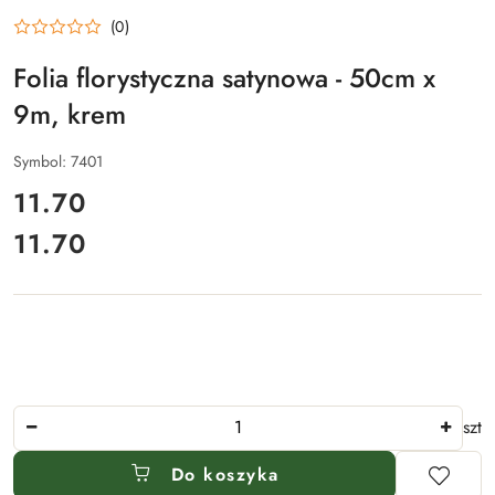
(0)
Folia florystyczna satynowa - 50cm x
9m, krem
Symbol:
7401
cena:
11.70
11.70
Cena:
Ilość
szt
Do koszyka