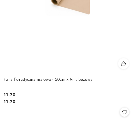
Folia florystyczna matowa - 50cm x 9m, beżowy
11.70
Cena:
Cena:
11.70