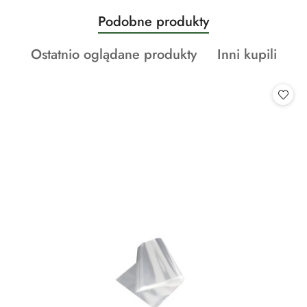
Produkty
Podobne produkty
Pomiń karuzelę produktów
o
Produkty
Produkty
Ostatnio oglądane produkty
Inni kupili
statusie:
o
o
statusie:
statusie: