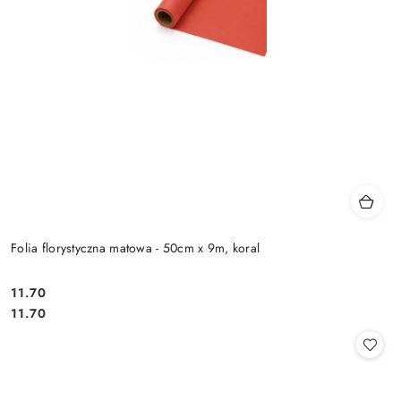
Folia florystyczna matowa - 50cm x 9m, koral
11.70
Cena:
Cena:
11.70