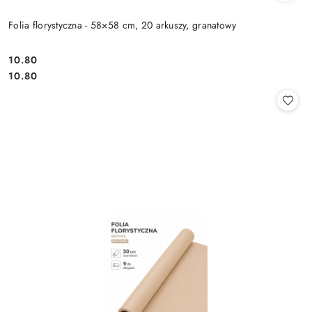
Folia florystyczna - 58×58 cm, 20 arkuszy, granatowy
10.80
Cena:
Cena:
10.80