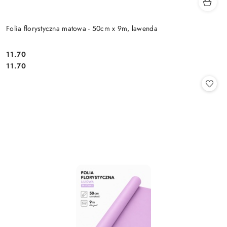
Folia florystyczna matowa - 50cm x 9m, lawenda
11.70
Cena:
Cena:
11.70