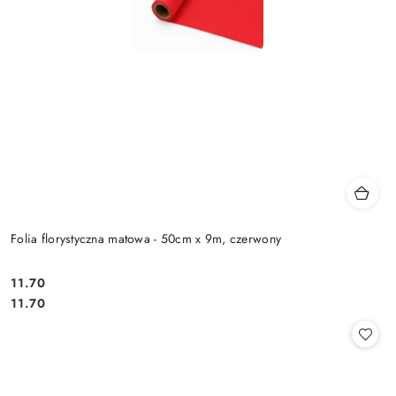
Folia florystyczna matowa - 50cm x 9m, czerwony
11.70
Cena:
Cena:
11.70