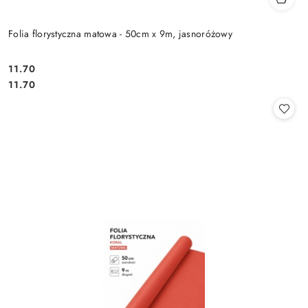
Folia florystyczna matowa - 50cm x 9m, jasnoróżowy
11.70
Cena:
Cena:
11.70