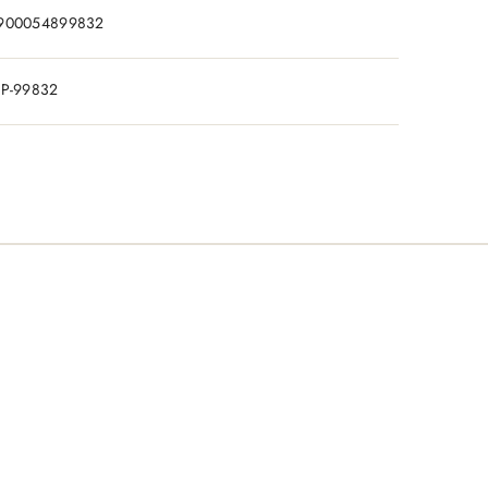
900054899832
IP-99832