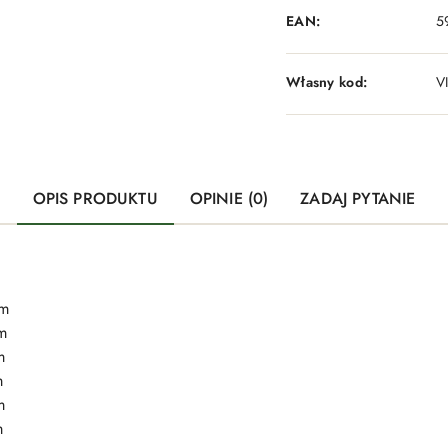
EAN:
5
Własny kod:
V
OPIS PRODUKTU
OPINIE (0)
ZADAJ PYTANIE
cm
m
m
m
m
m