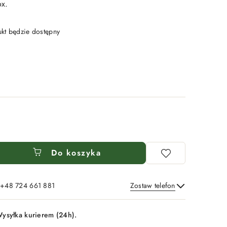
ox.
t będzie dostępny
Do koszyka
: +48 724 661 881
Zostaw telefon
Wyślij
ysyłka kurierem (24h).