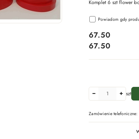
Komplet 6 szt flower b
Powiadom gdy produk
cena:
67.50
67.50
Cena:
Ilość
szt
Zamówienie telefoniczne
Dostępność
W
i