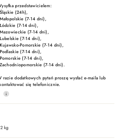
ysyłka przedstawicielem:
 Śląskie (24h),
 Małopolskie (7-14 dni),
 Łódzkie (7-14 dni),
 Mazowieckie (7-14 dni),
 Lubelskie (7-14 dni),
 Kujawsko-Pomorskie (7-14 dni),
 Podlaskie (7-14 dni),
 Pomorskie (7-14 dni),
 Zachodniopomorskie (7-14 dni).
 razie dodatkowych pytań proszę wysłać e-maila lub
kontaktować się telefonicznie.
0
.2 kg