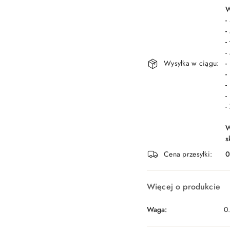
dostawa
W
-
-
-
-
Wysyłka w ciągu:
-
-
-
-
-
W
s
Cena przesyłki:
Więcej o produkcie
Waga:
0