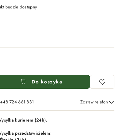
t będzie dostępny
Do koszyka
: +48 724 661 881
Zostaw telefon
Wyślij
ysyłka kurierem (24h).
ysyłka przedstawicielem:
 Śląskie (24h),