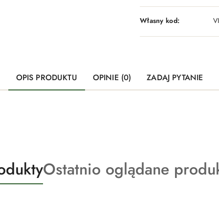
Własny kod:
V
OPIS PRODUKTU
OPINIE (0)
ZADAJ PYTANIE
Produkty
odukty
Ostatnio oglądane produ
o
statusie: