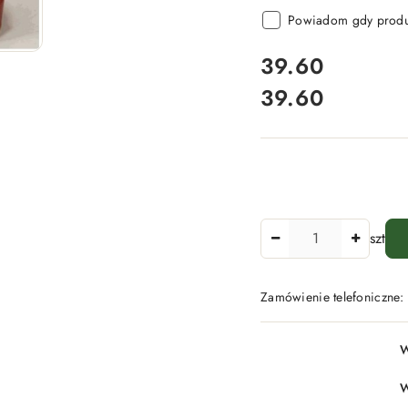
Powiadom gdy produk
cena:
39.60
39.60
Cena:
Ilość
szt
Zamówienie telefoniczne
Dostępność
W
i
dostawa
W
-