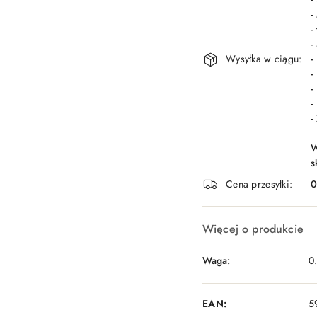
-
-
-
Wysyłka w ciągu:
-
-
-
-
-
W
s
Cena przesyłki:
Więcej o produkcie
Waga:
0
EAN:
5