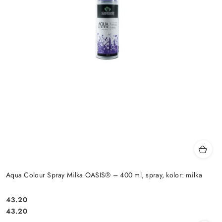
Aqua Colour Spray Milka OASIS® – 400 ml, spray, kolor: milka
43.20
Cena:
Cena:
43.20