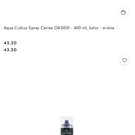
Aqua Colour Spray Cerise OASIS® - 400 ml, kolor : wiśnia
43.20
Cena:
Cena:
43.20