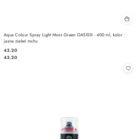
Aqua Colour Spray Light Moss Green OASIS® - 400 ml, kolor :
jasna zieleń mchu
43.20
Cena:
Cena:
43.20