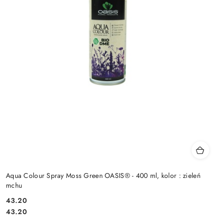
Aqua Colour Spray Moss Green OASIS® - 400 ml, kolor : zieleń
mchu
43.20
Cena:
Cena:
43.20