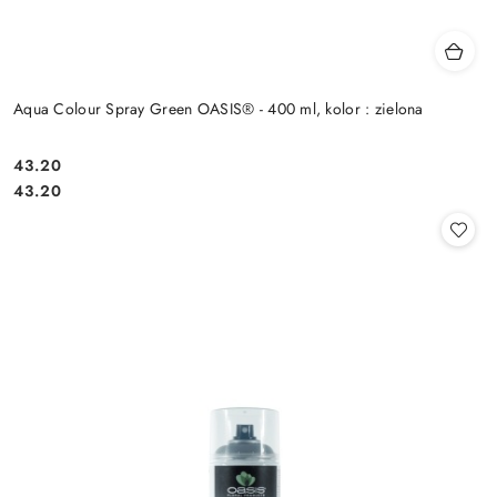
Aqua Colour Spray Green OASIS® - 400 ml, kolor : zielona
43.20
Cena:
Cena:
43.20