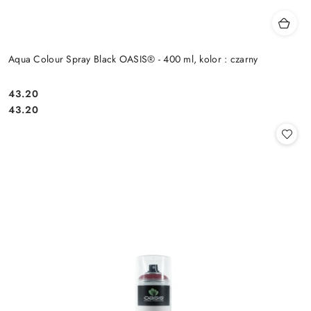
Aqua Colour Spray Black OASIS® - 400 ml, kolor : czarny
43.20
Cena:
Cena:
43.20