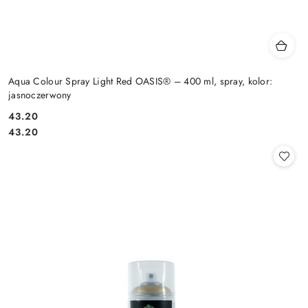
Aqua Colour Spray Light Red OASIS® – 400 ml, spray, kolor:
jasnoczerwony
43.20
Cena:
Cena:
43.20