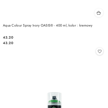
Aqua Colour Spray Ivory OASIS® - 400 ml, kolor : kremowy
43.20
Cena:
Cena:
43.20