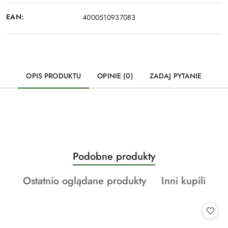
EAN:
4000510937083
OPIS PRODUKTU
OPINIE (0)
ZADAJ PYTANIE
Produkty
Podobne produkty
Pomiń karuzelę produktów
o
Produkty
Produkty
Ostatnio oglądane produkty
Inni kupili
statusie:
o
o
statusie:
statusie: