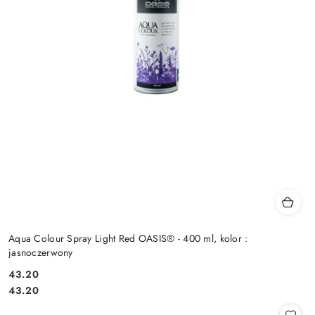
Aqua Colour Spray Light Red OASIS® - 400 ml, kolor :
jasnoczerwony
43.20
Cena:
Cena:
43.20