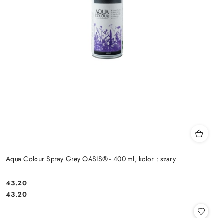
Aqua Colour Spray Grey OASIS® - 400 ml, kolor : szary
43.20
Cena:
Cena:
43.20