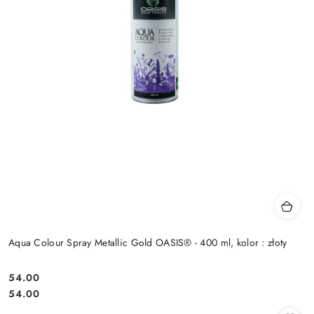
Aqua Colour Spray Metallic Gold OASIS® - 400 ml, kolor : złoty
54.00
Cena:
Cena:
54.00