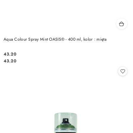
Aqua Colour Spray Mint OASIS® - 400 ml, kolor : mięta
43.20
Cena:
Cena:
43.20