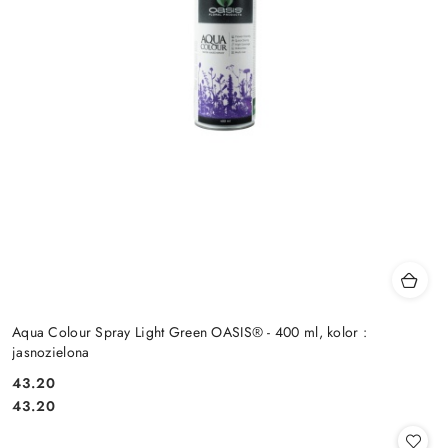
Aqua Colour Spray Light Green OASIS® - 400 ml, kolor :
jasnozielona
43.20
Cena:
Cena:
43.20