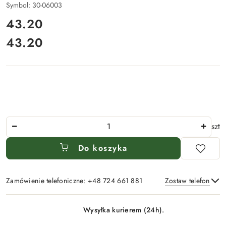
Symbol:
30-06003
cena:
43.20
43.20
Cena:
Ilość
szt
Do koszyka
Zamówienie telefoniczne: +48 724 661 881
Zostaw telefon
Dostępność
Wysyłka kurierem (24h).
i
Wyślij