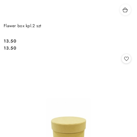
Flawer box kpl.2 szt
13.50
Cena:
Cena:
13.50