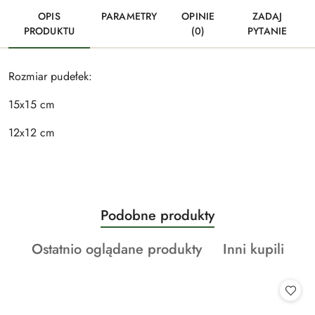
OPIS
PARAMETRY
OPINIE
ZADAJ
PRODUKTU
(0)
PYTANIE
Rozmiar pudełek:
15x15 cm
12x12 cm
Produkty
Podobne produkty
Pomiń karuzelę produktów
o
Produkty
Produkty
Ostatnio oglądane produkty
Inni kupili
statusie:
o
o
statusie:
statusie: