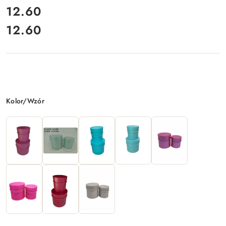
cena:
12.60
12.60
Cena:
Wariant
Kolor/Wzór