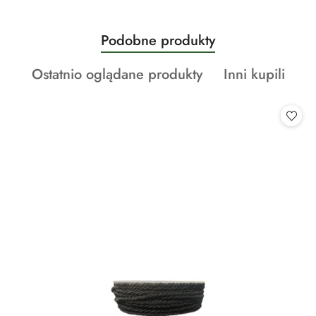
Produkty
Podobne produkty
Pomiń karuzelę produktów
o
Produkty
Produkty
Ostatnio oglądane produkty
Inni kupili
statusie:
o
o
statusie:
statusie: