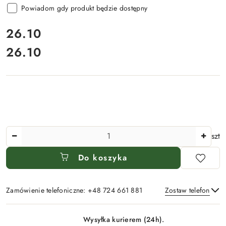
Powiadom gdy produkt będzie dostępny
cena:
26.10
26.10
Cena:
Ilość
szt
Do koszyka
Zamówienie telefoniczne: +48 724 661 881
Zostaw telefon
Dostępność
Wysyłka kurierem (24h).
i