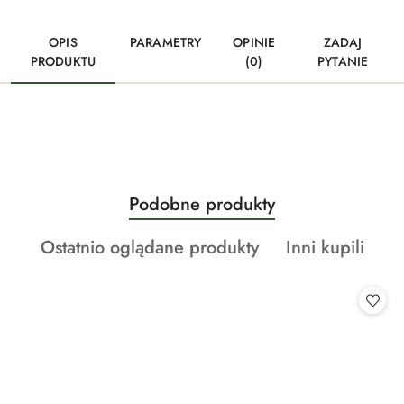
OPIS
PARAMETRY
OPINIE
ZADAJ
PRODUKTU
(0)
PYTANIE
Produkty
Podobne produkty
Pomiń karuzelę produktów
o
Produkty
Produkty
Ostatnio oglądane produkty
Inni kupili
statusie:
o
o
statusie:
statusie: