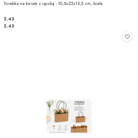
Torebka na kwiaty z rączką - 10,5x22x13,5 cm, biała
2.43
Cena:
Cena:
2.43