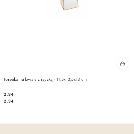
Torebka na kwiaty z rączką - 11,5x10,5x13 cm
2.34
Cena:
Cena:
2.34