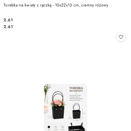
Torebka na kwiaty z rączką - 10x22x13 cm, ciemny różowy
2.61
Cena:
Cena:
2.61