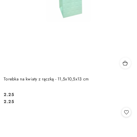
Torebka na kwiaty z rączką - 11,5x10,5x13 cm
2.25
Cena:
Cena:
2.25