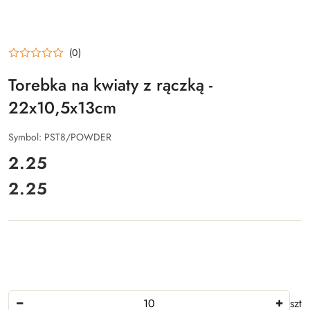
(0)
Torebka na kwiaty z rączką -
22x10,5x13cm
Symbol:
PST8/POWDER
cena:
2.25
2.25
Cena:
Ilość
szt