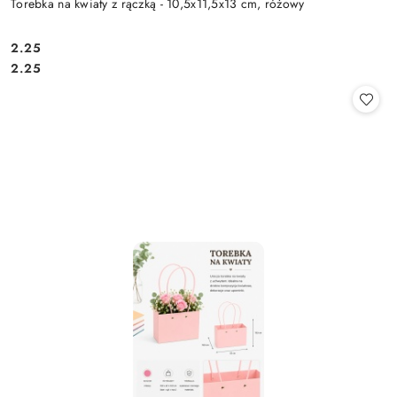
Torebka na kwiaty z rączką - 10,5x11,5x13 cm, różowy
2.25
Cena:
Cena:
2.25