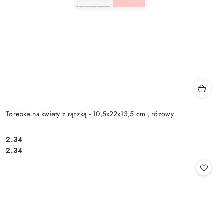
Torebka na kwiaty z rączką - 10,5x22x13,5 cm , różowy
2.34
Cena:
Cena:
2.34