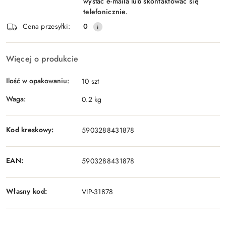
wysłać e-maila lub skontaktować się
telefonicznie.
Cena przesyłki:
0
Więcej o produkcie
Ilość w opakowaniu:
10 szt
Waga:
0.2 kg
Kod kreskowy:
5903288431878
EAN:
5903288431878
Własny kod:
VIP-31878