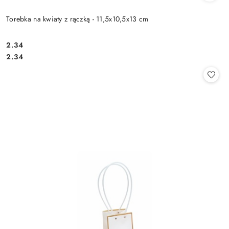
Torebka na kwiaty z rączką - 11,5x10,5x13 cm
2.34
Cena:
Cena:
2.34