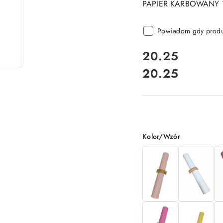
PAPIER KARBOWANY 
Powiadom gdy produk
cena:
20.25
20.25
Cena:
Wariant
Kolor/Wzór