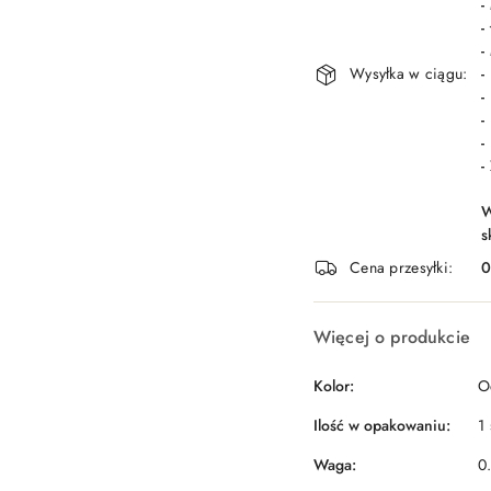
-
-
-
Wysyłka w ciągu:
-
-
-
-
-
W
s
Cena przesyłki:
Więcej o produkcie
Kolor:
O
Ilość w opakowaniu:
1 
Waga:
0