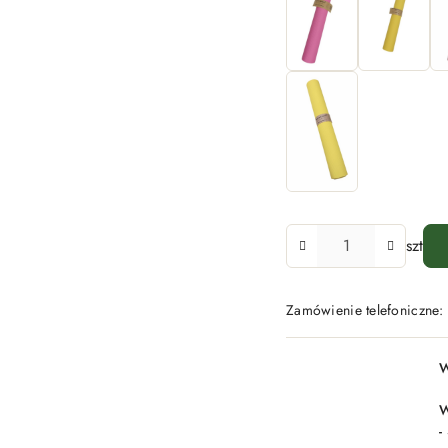
Ilość
szt
Zamówienie telefoniczne
Dostępność
W
i
dostawa
W
-