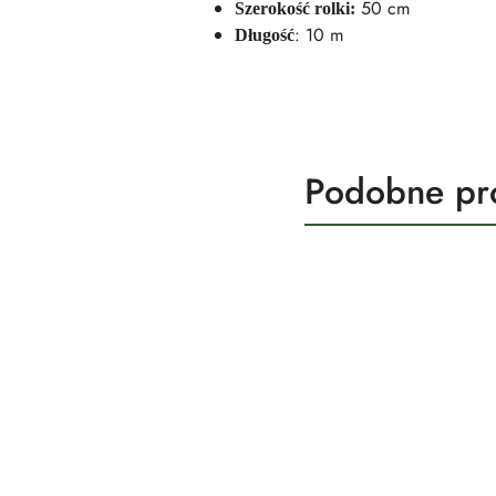
50 cm
Szerokość rolki:
: 10 m
Długość
Produkty
Podobne pr
Pomiń karuzelę produktów
o
statusie: