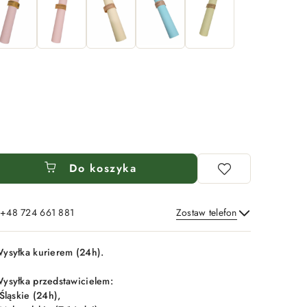
Do koszyka
: +48 724 661 881
Zostaw telefon
Wyślij
ysyłka kurierem (24h).
ysyłka przedstawicielem:
 Śląskie (24h),