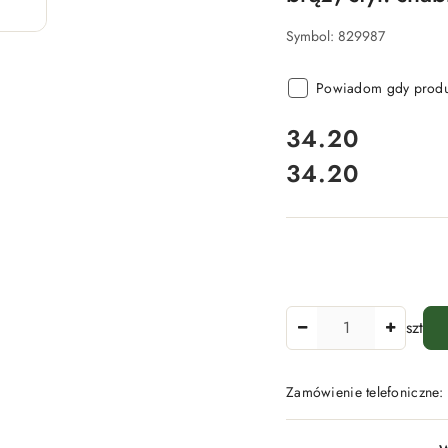
Symbol:
829987
Powiadom gdy produk
cena:
34.20
34.20
Cena:
Ilość
szt
Zamówienie telefoniczne
Dostępność