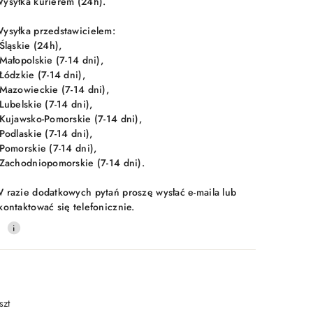
ysyłka kurierem (24h).
ysyłka przedstawicielem:
 Śląskie (24h),
 Małopolskie (7-14 dni),
 Łódzkie (7-14 dni),
 Mazowieckie (7-14 dni),
 Lubelskie (7-14 dni),
 Kujawsko-Pomorskie (7-14 dni),
 Podlaskie (7-14 dni),
 Pomorskie (7-14 dni),
 Zachodniopomorskie (7-14 dni).
 razie dodatkowych pytań proszę wysłać e-maila lub
kontaktować się telefonicznie.
0
szt