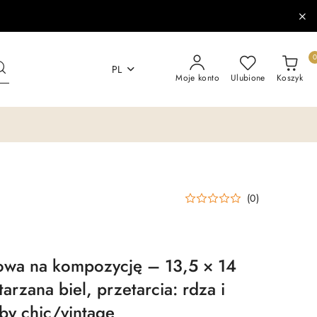
PL
Moje konto
Ulubione
Koszyk
(0)
owa na kompozycję – 13,5 × 14
arzana biel, przetarcia: rdza i
bby chic/vintage