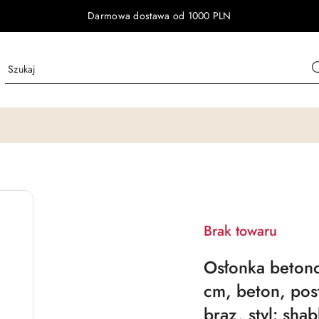
Darmowa dostawa od 1000 PLN
Brak towaru
Osłonka beton
cm, beton, post
brąz, styl: sha