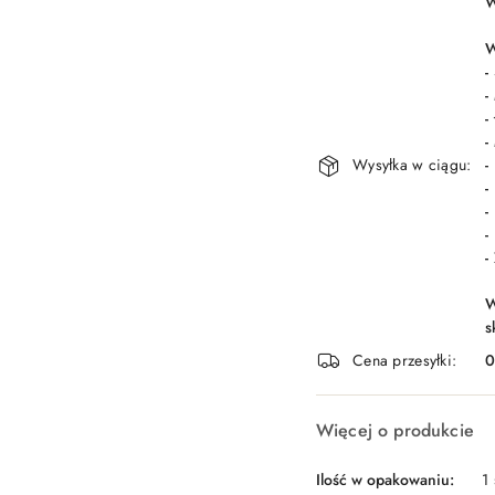
W
i
dostawa
W
-
-
-
-
Wysyłka w ciągu:
-
-
-
-
-
W
s
Cena przesyłki:
Więcej o produkcie
Ilość w opakowaniu:
1 