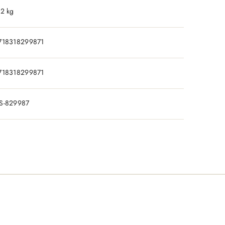
.2 kg
718318299871
718318299871
S-829987