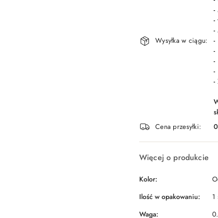
-
-
-
Wysyłka w ciągu:
-
-
-
-
-
W
s
Cena przesyłki:
Więcej o produkcie
Kolor:
O
Ilość w opakowaniu:
1 
Waga:
0