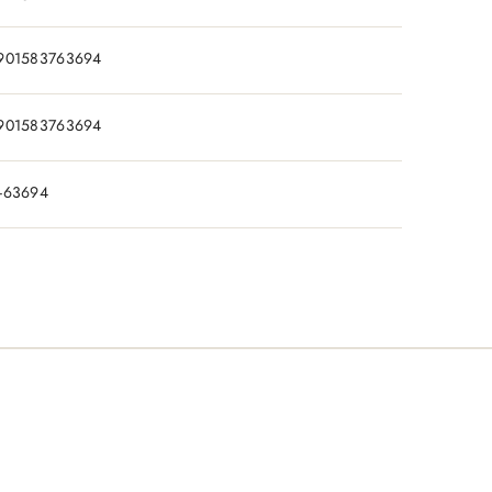
901583763694
901583763694
-63694