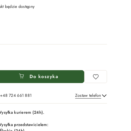
t będzie dostępny
Do koszyka
: +48 724 661 881
Zostaw telefon
Wyślij
ysyłka kurierem (24h).
ysyłka przedstawicielem:
 Śląskie (24h),