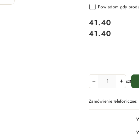
Powiadom gdy produk
cena:
41.40
41.40
Cena:
Ilość
szt
Zamówienie telefoniczne
Dostępność
W
i
dostawa
W
-