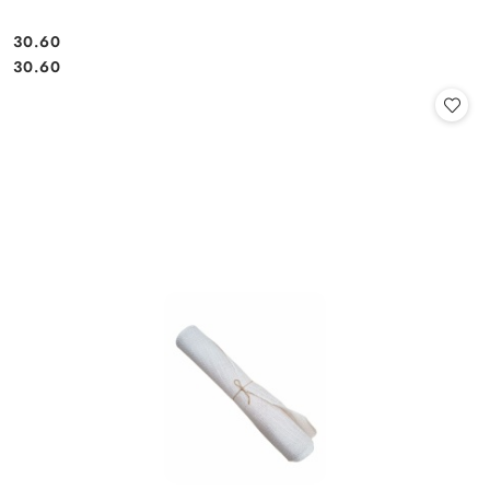
30.60
Cena:
Cena:
30.60