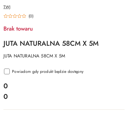
NAZWA
TWJ
PRODUCENTA:
(0)
Brak towaru
JUTA NATURALNA 58CM X 5M
JUTA NATURALNA 58CM X 5M
Powiadom gdy produkt będzie dostępny
cena:
0
0
Cena: