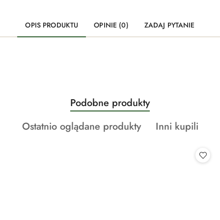
OPIS PRODUKTU
OPINIE (0)
ZADAJ PYTANIE
Produkty
Podobne produkty
Pomiń karuzelę produktów
o
Produkty
Produkty
Ostatnio oglądane produkty
Inni kupili
statusie:
o
o
statusie:
statusie: