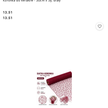
Koronka do kwiatów - 50cm x 5y, biały
13.51
Cena:
Cena:
13.51