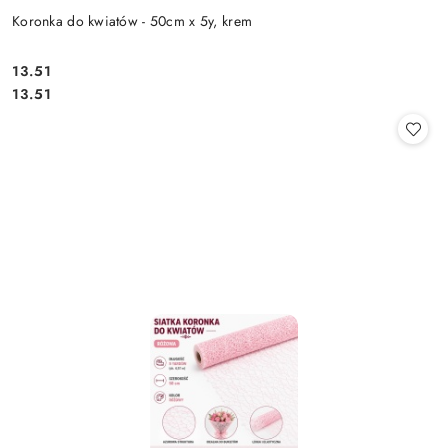
Koronka do kwiatów - 50cm x 5y, krem
13.51
Cena:
Cena:
13.51