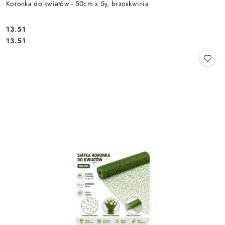
Koronka do kwiatów - 50cm x 5y, brzoskwinia
13.51
Cena:
Cena:
13.51