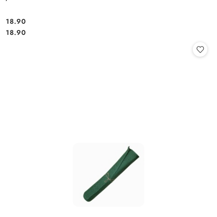
18.90
Cena:
Cena:
18.90