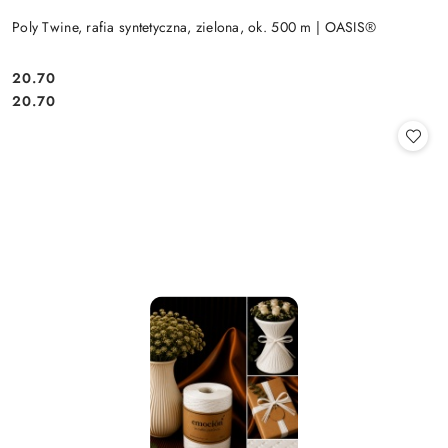
Poly Twine, rafia syntetyczna, zielona, ok. 500 m | OASIS®
20.70
Cena:
Cena:
20.70