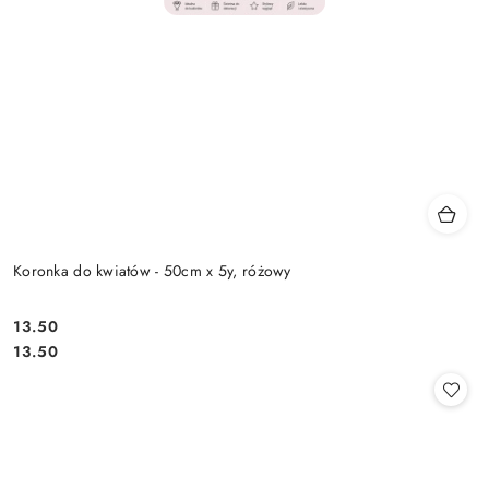
Koronka do kwiatów - 50cm x 5y, różowy
13.50
Cena:
Cena:
13.50