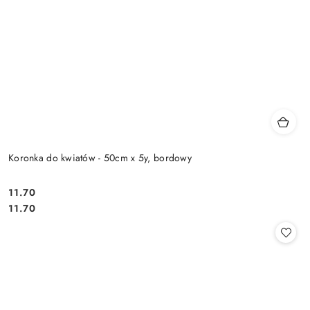
Koronka do kwiatów - 50cm x 5y, bordowy
11.70
Cena:
Cena:
11.70