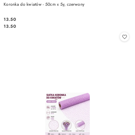
Koronka do kwiatów - 50cm x 5y, czerwony
13.50
Cena:
Cena:
13.50