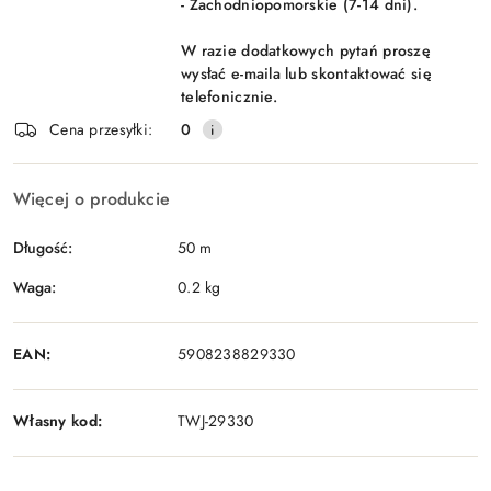
- Zachodniopomorskie (7-14 dni).
W razie dodatkowych pytań proszę
wysłać e-maila lub skontaktować się
telefonicznie.
Cena przesyłki:
0
Więcej o produkcie
Długość:
50 m
Waga:
0.2 kg
EAN:
5908238829330
Własny kod:
TWJ-29330