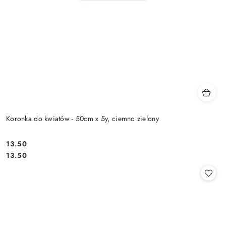
Koronka do kwiatów - 50cm x 5y, ciemno zielony
13.50
Cena:
Cena:
13.50