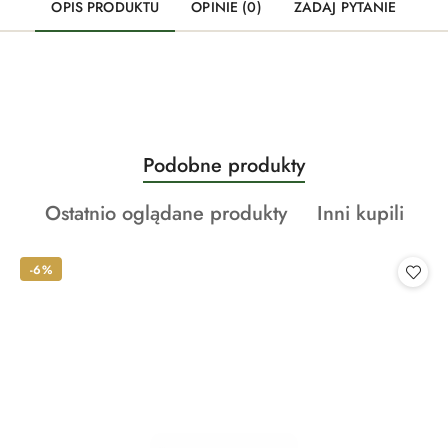
OPIS PRODUKTU
OPINIE (0)
ZADAJ PYTANIE
Produkty
Podobne produkty
Pomiń karuzelę produktów
o
Produkty
Produkty
Ostatnio oglądane produkty
Inni kupili
statusie:
o
o
statusie:
statusie:
-6%