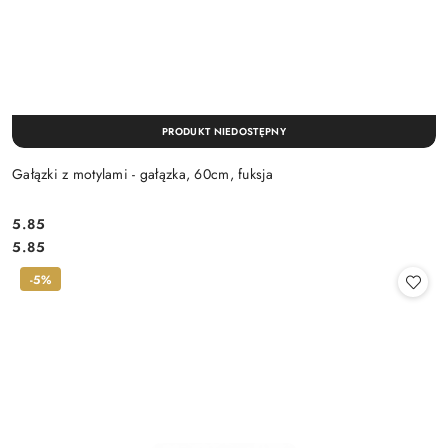
PRODUKT NIEDOSTĘPNY
Gałązki z motylami - gałązka, 60cm, fuksja
5.85
Cena:
Cena:
5.85
-5%