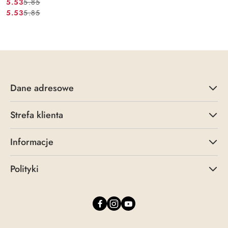
5.53
5.85
Cena
Cena
5.53
5.85
Cena
Cena
promocyjna:
przed
promocyjna:
przed
promocją:
promocją:
Dane adresowe
Strefa klienta
Informacje
Polityki