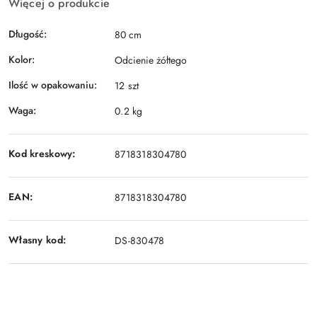
Więcej o produkcie
Długość:
80 cm
Kolor:
Odcienie żółtego
Ilość w opakowaniu:
12 szt
Waga:
0.2 kg
Kod kreskowy:
8718318304780
EAN:
8718318304780
Własny kod:
DS-830478