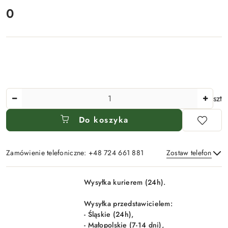
0
Cena:
Ilość
szt
Do koszyka
Zamówienie telefoniczne: +48 724 661 881
Zostaw telefon
Dostępność
Wysyłka kurierem (24h).
i
Wyślij
dostawa
Wysyłka przedstawicielem:
- Śląskie (24h),
- Małopolskie (7-14 dni),