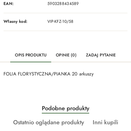
EAN:
5903288434589
Własny kod:
VIP-KFZ-10/58
OPIS PRODUKTU
OPINIE (0)
ZADAJ PYTANIE
FOLIA FLORYSTYCZNA/PIANKA 20 arkuszy
Produkty
Podobne produkty
Pomiń karuzelę produktów
o
Produkty
Produkty
Ostatnio oglądane produkty
Inni kupili
statusie:
o
o