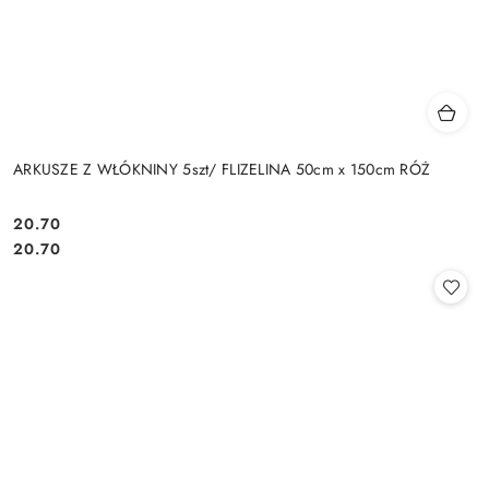
ARKUSZE Z WŁÓKNINY 5szt/ FLIZELINA 50cm x 150cm RÓŻ
20.70
Cena:
Cena:
20.70