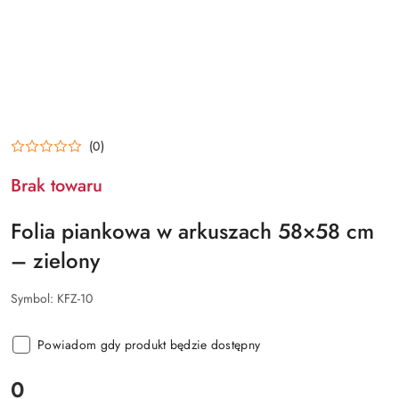
(0)
Brak towaru
Folia piankowa w arkuszach 58×58 cm
– zielony
Symbol:
KFZ-10
Powiadom gdy produkt będzie dostępny
cena:
0