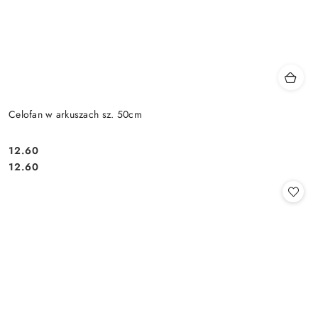
Celofan w arkuszach sz. 50cm
12.60
Cena:
Cena:
12.60