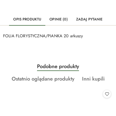
OPIS PRODUKTU
OPINIE (0)
ZADAJ PYTANIE
FOLIA FLORYSTYCZNA/PIANKA 20 arkuszy
Produkty
Podobne produkty
Pomiń karuzelę produktów
o
Produkty
Produkty
Ostatnio oglądane produkty
Inni kupili
statusie:
o
o
statusie:
statusie: