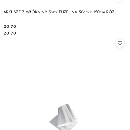
ARKUSZE Z WŁÓKNINY 5szt/ FLIZELINA 50cm x 150cm RÓŻ
20.70
Cena:
Cena:
20.70