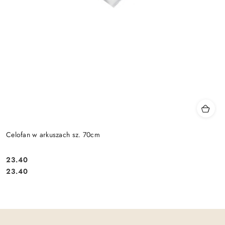
Celofan w arkuszach sz. 70cm
23.40
Cena:
Cena:
23.40