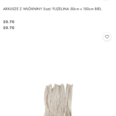
ARKUSZE Z WŁÓKNINY 5szt/ FLIZELINA 50cm x 150cm BIEL
20.70
Cena:
Cena:
20.70