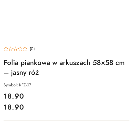
(0)
Folia piankowa w arkuszach 58×58 cm
– jasny róż
Symbol:
KFZ-07
cena:
18.90
18.90
Cena: