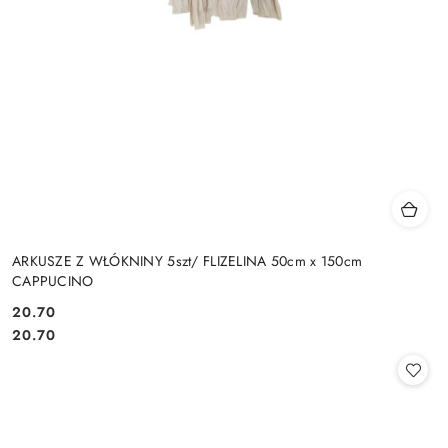
ARKUSZE Z WŁÓKNINY 5szt/ FLIZELINA 50cm x 150cm
CAPPUCINO
20.70
Cena:
Cena:
20.70