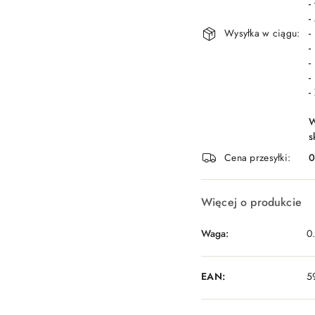
-
-
Wysyłka w ciągu:
-
-
-
-
-
W
s
Cena przesyłki:
Więcej o produkcie
Waga:
0
EAN:
5