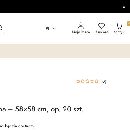
PL
Moje konto
Ulubione
Koszyk
(0)
zna – 58×58 cm, op. 20 szt.
t będzie dostępny