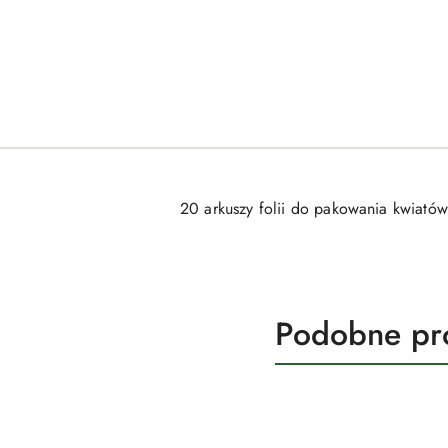
20 arkuszy folii do pakowania kwiatów
Produkty
Podobne pr
Pomiń karuzelę produktów
o
statusie: