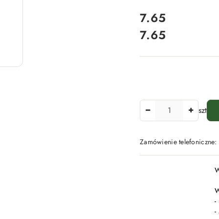
cena:
7.65
7.65
Cena:
Ilość
szt
Zamówienie telefoniczne
Dostępność
W
i
dostawa
W
-
-