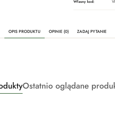
Własny kod:
V
OPIS PRODUKTU
OPINIE (0)
ZADAJ PYTANIE
Produkty
odukty
Ostatnio oglądane produ
o
statusie: