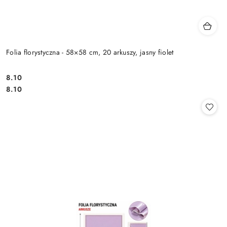
Folia florystyczna - 58×58 cm, 20 arkuszy, jasny fiolet
8.10
Cena:
Cena:
8.10