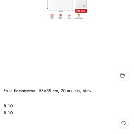
Folia florystyczna - 58×58 cm, 20 arkuszy, biały
8.10
Cena:
Cena:
8.10