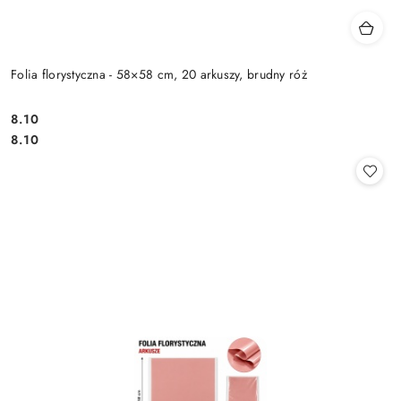
Folia florystyczna - 58×58 cm, 20 arkuszy, brudny róż
8.10
Cena:
Cena:
8.10