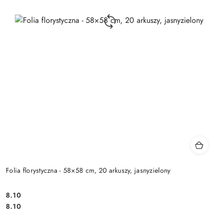
Folia florystyczna - 58×58 cm, 20 arkuszy, jasnyzielony
8.10
Cena:
Cena:
8.10