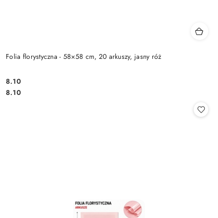
Folia florystyczna - 58×58 cm, 20 arkuszy, jasny róż
8.10
Cena:
Cena:
8.10