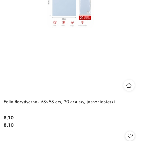
Folia florystyczna - 58×58 cm, 20 arkuszy, jasnoniebieski
8.10
Cena:
Cena:
8.10