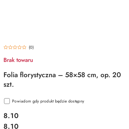
(0)
Brak towaru
Folia florystyczna – 58×58 cm, op. 20
szt.
Powiadom gdy produkt będzie dostępny
cena:
8.10
8.10
Cena: