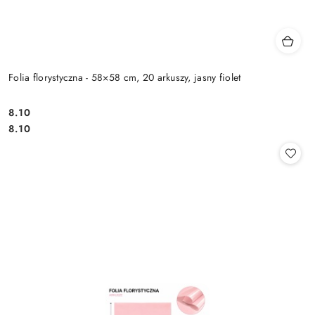
Folia florystyczna - 58×58 cm, 20 arkuszy, jasny fiolet
8.10
Cena:
Cena:
8.10