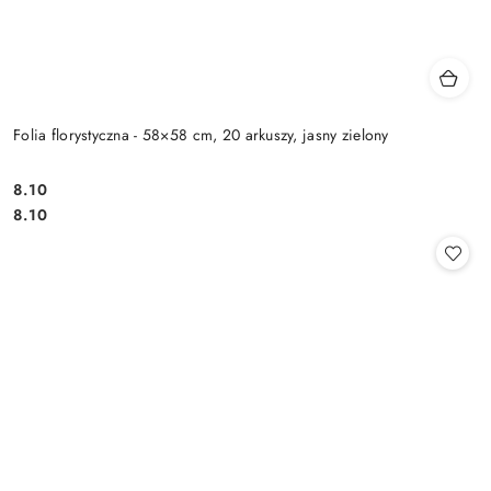
Folia florystyczna - 58×58 cm, 20 arkuszy, jasny zielony
8.10
Cena:
Cena:
8.10