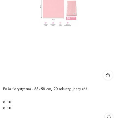
Folia florystyczna - 58×58 cm, 20 arkuszy, jasny róż
8.10
Cena:
Cena:
8.10