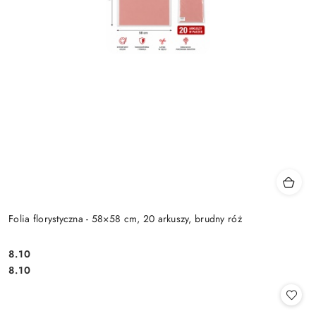
Folia florystyczna - 58×58 cm, 20 arkuszy, brudny róż
8.10
Cena:
Cena:
8.10