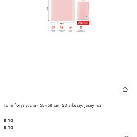
Folia florystyczna - 58×58 cm, 20 arkuszy, jasny róż
8.10
Cena:
Cena:
8.10