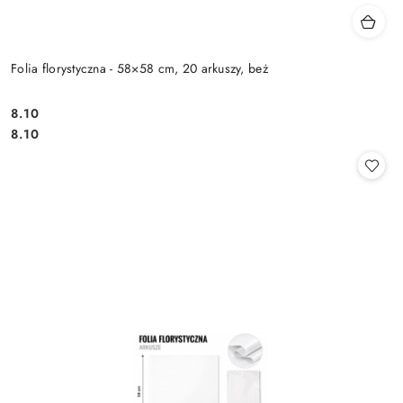
Folia florystyczna - 58×58 cm, 20 arkuszy, beż
8.10
Cena:
Cena:
8.10