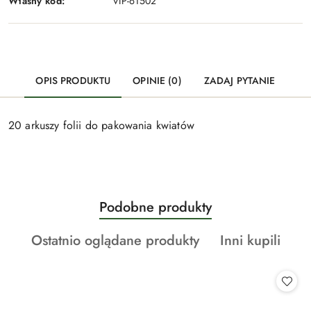
Własny kod:
VIP-61502
OPIS PRODUKTU
OPINIE (0)
ZADAJ PYTANIE
20 arkuszy folii do pakowania kwiatów
Produkty
Podobne produkty
Pomiń karuzelę produktów
o
Produkty
Produkty
Ostatnio oglądane produkty
Inni kupili
statusie:
o
o
statusie:
statusie: