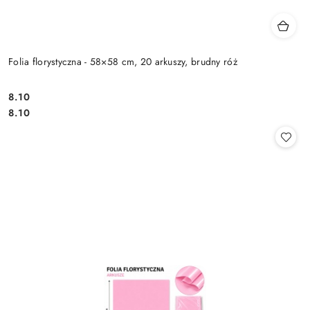
Folia florystyczna - 58×58 cm, 20 arkuszy, brudny róż
8.10
Cena:
Cena:
8.10