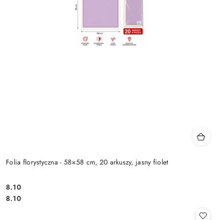
Folia florystyczna - 58×58 cm, 20 arkuszy, jasny fiolet
8.10
Cena:
Cena:
8.10