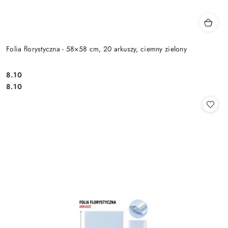
Folia florystyczna - 58×58 cm, 20 arkuszy, ciemny zielony
8.10
Cena:
Cena:
8.10