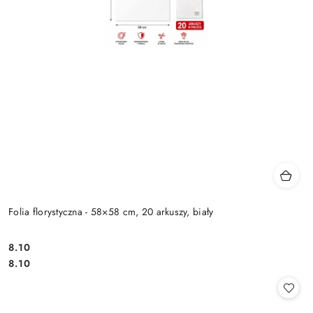
Folia florystyczna - 58×58 cm, 20 arkuszy, biały
8.10
Cena:
Cena:
8.10