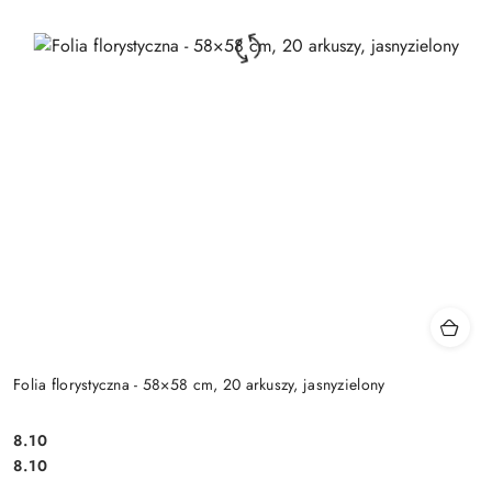
Folia florystyczna - 58×58 cm, 20 arkuszy, jasnyzielony
8.10
Cena:
Cena:
8.10