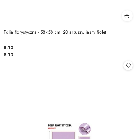
Folia florystyczna - 58×58 cm, 20 arkuszy, jasny fiolet
8.10
Cena:
Cena:
8.10