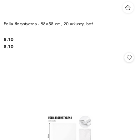
Folia florystyczna - 58×58 cm, 20 arkuszy, beż
8.10
Cena:
Cena:
8.10