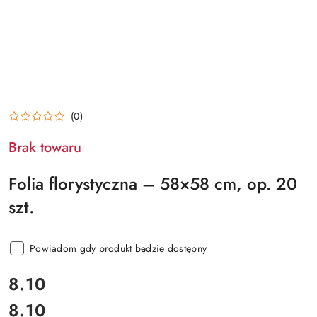
(0)
Brak towaru
Folia florystyczna – 58×58 cm, op. 20
szt.
Powiadom gdy produkt będzie dostępny
cena:
8.10
8.10
Cena: