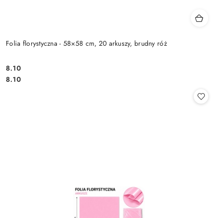
Folia florystyczna - 58×58 cm, 20 arkuszy, brudny róż
8.10
Cena:
Cena:
8.10