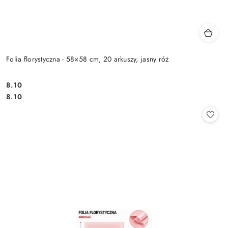
Folia florystyczna - 58×58 cm, 20 arkuszy, jasny róż
8.10
Cena:
Cena:
8.10