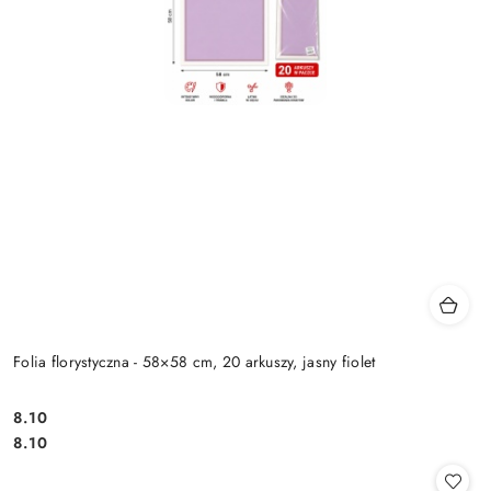
Folia florystyczna - 58×58 cm, 20 arkuszy, jasny fiolet
8.10
Cena:
Cena:
8.10