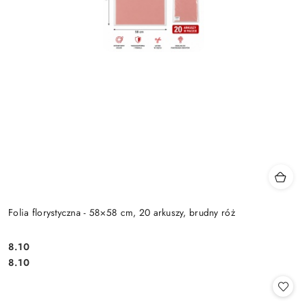
Folia florystyczna - 58×58 cm, 20 arkuszy, brudny róż
8.10
Cena:
Cena:
8.10