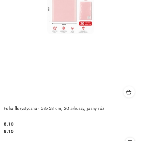
Folia florystyczna - 58×58 cm, 20 arkuszy, jasny róż
8.10
Cena:
Cena:
8.10