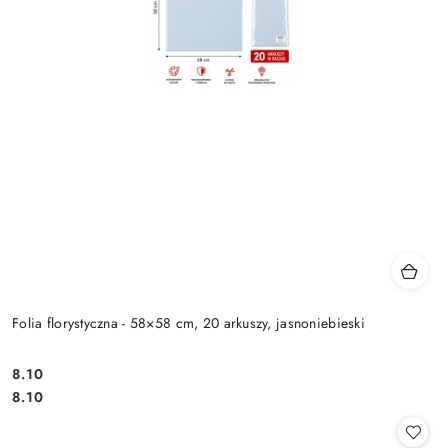
Folia florystyczna - 58×58 cm, 20 arkuszy, jasnoniebieski
8.10
Cena:
Cena:
8.10