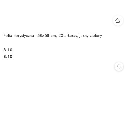
Folia florystyczna - 58×58 cm, 20 arkuszy, jasny zielony
8.10
Cena:
Cena:
8.10