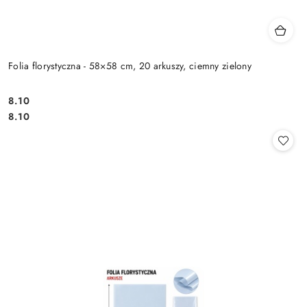
Folia florystyczna - 58×58 cm, 20 arkuszy, ciemny zielony
8.10
Cena:
Cena:
8.10