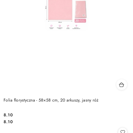
Folia florystyczna - 58×58 cm, 20 arkuszy, jasny róż
8.10
Cena:
Cena:
8.10