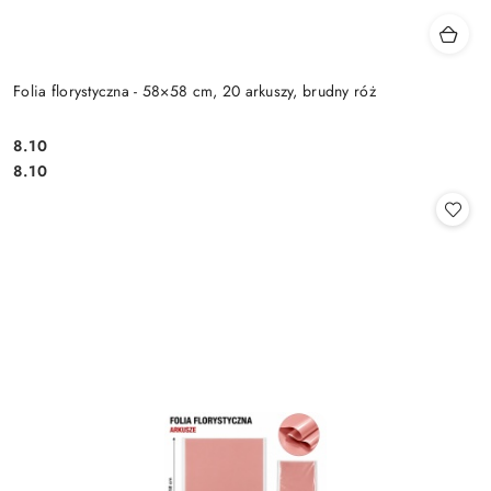
Folia florystyczna - 58×58 cm, 20 arkuszy, brudny róż
8.10
Cena:
Cena:
8.10