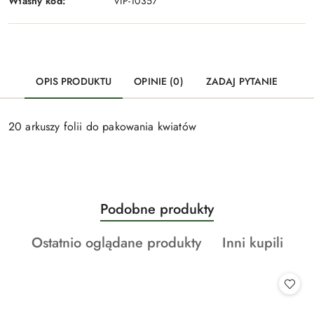
Własny kod:
VIP-10357
OPIS PRODUKTU
OPINIE (0)
ZADAJ PYTANIE
20 arkuszy folii do pakowania kwiatów
Produkty
Podobne produkty
Pomiń karuzelę produktów
o
Produkty
Produkty
Ostatnio oglądane produkty
Inni kupili
statusie:
o
o
statusie:
statusie: