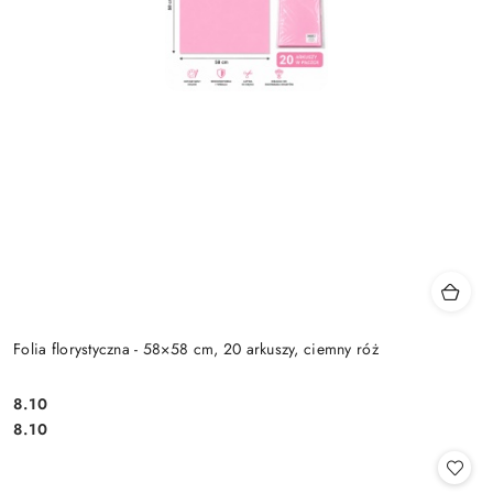
Folia florystyczna - 58×58 cm, 20 arkuszy, ciemny róż
8.10
Cena:
Cena:
8.10