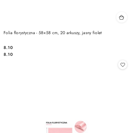
Folia florystyczna - 58×58 cm, 20 arkuszy, jasny fiolet
8.10
Cena:
Cena:
8.10