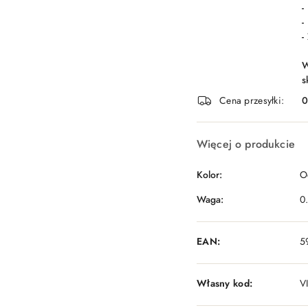
-
-
-
W
s
Cena przesyłki:
Więcej o produkcie
Kolor:
O
Waga:
0
EAN:
5
Własny kod:
V