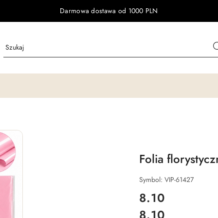
Darmowa dostawa od 1000 PLN
Folia florystyc
Symbol:
VIP-61427
cena:
8.10
8.10
Cena: