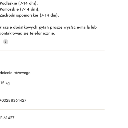
 Podlaskie (7-14 dni),
 Pomorskie (7-14 dni),
 Zachodniopomorskie (7-14 dni).
 razie dodatkowych pytań proszę wysłać e-maila lub
kontaktować się telefonicznie.
0
dcienie różowego
.15 kg
903288361427
IP-61427