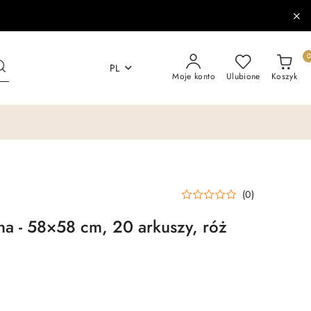
PL
Moje konto
Ulubione
Koszyk
(0)
zna - 58×58 cm, 20 arkuszy, róż