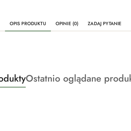
OPIS PRODUKTU
OPINIE (0)
ZADAJ PYTANIE
Produkty
odukty
Ostatnio oglądane produ
o
statusie: