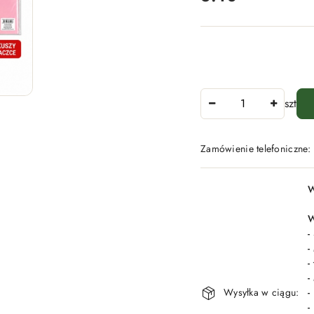
Ilość
szt
Zamówienie telefoniczne
Dostępność
W
i
dostawa
W
-
-
-
-
Wysyłka w ciągu:
-
-