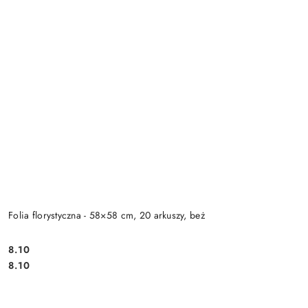
Folia florystyczna - 58×58 cm, 20 arkuszy, beż
8.10
Cena:
Cena:
8.10