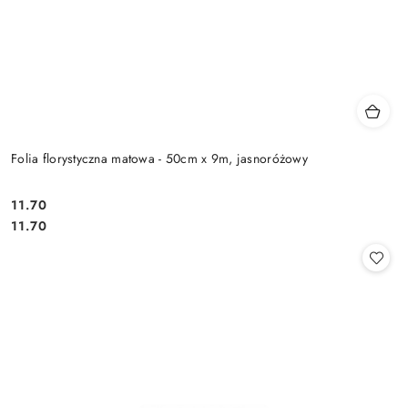
Folia florystyczna matowa - 50cm x 9m, jasnoróżowy
11.70
Cena:
Cena:
11.70