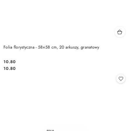
Folia florystyczna - 58×58 cm, 20 arkuszy, granatowy
10.80
Cena:
Cena:
10.80