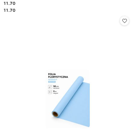
11.70
Cena:
Cena:
11.70