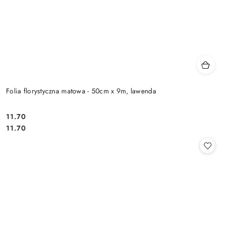
Folia florystyczna matowa - 50cm x 9m, lawenda
11.70
Cena:
Cena:
11.70