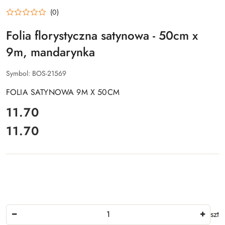
(0)
Folia florystyczna satynowa - 50cm x
9m, mandarynka
Symbol:
BOS-21569
FOLIA SATYNOWA 9M X 50CM
cena:
11.70
11.70
Cena:
Ilość
szt