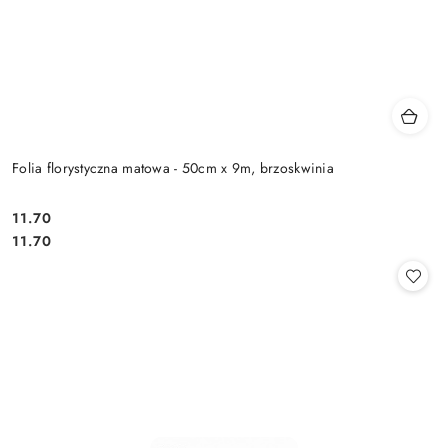
Folia florystyczna matowa - 50cm x 9m, brzoskwinia
11.70
Cena:
Cena:
11.70