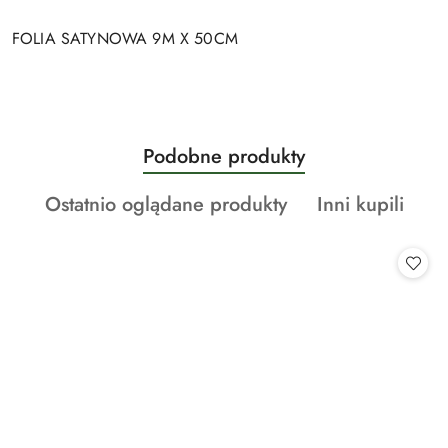
FOLIA SATYNOWA 9M X 50CM
Produkty
Podobne produkty
Pomiń karuzelę produktów
o
Produkty
Produkty
Ostatnio oglądane produkty
Inni kupili
statusie:
o
o
statusie:
statusie: