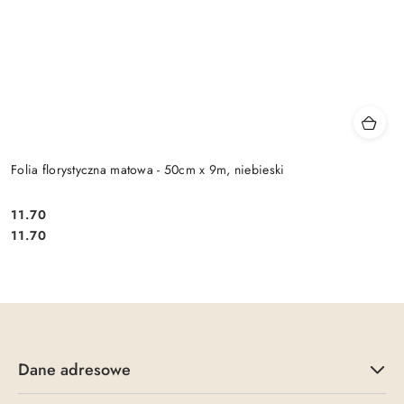
Folia florystyczna matowa - 50cm x 9m, niebieski
11.70
Cena:
Cena:
11.70
Dane adresowe