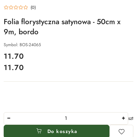
(0)
Folia florystyczna satynowa - 50cm x
9m, bordo
Symbol:
BOS-24065
cena:
11.70
11.70
Cena:
Ilość
szt
Do koszyka