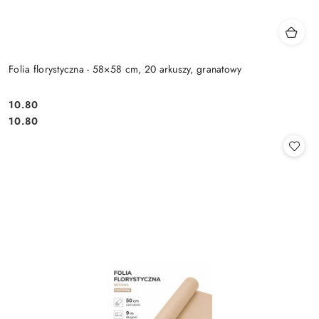
Folia florystyczna - 58×58 cm, 20 arkuszy, granatowy
10.80
Cena:
Cena:
10.80