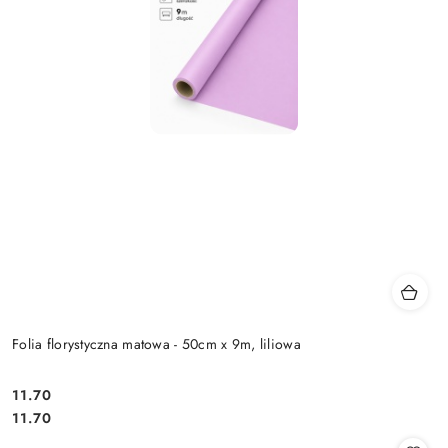
Folia florystyczna matowa - 50cm x 9m, liliowa
11.70
Cena:
Cena:
11.70