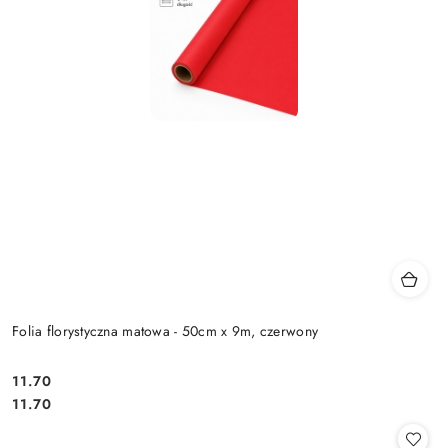
Folia florystyczna matowa - 50cm x 9m, czerwony
11.70
Cena:
Cena:
11.70