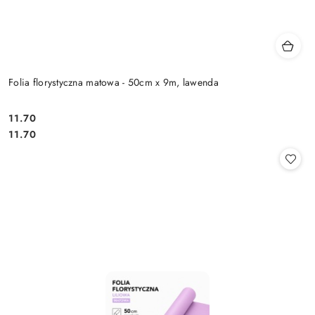
Folia florystyczna matowa - 50cm x 9m, lawenda
11.70
Cena:
Cena:
11.70