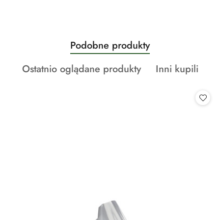
Produkty
Podobne produkty
Pomiń karuzelę produktów
o
Produkty
Produkty
Ostatnio oglądane produkty
Inni kupili
statusie:
o
o
statusie:
statusie: