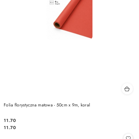
Folia florystyczna matowa - 50cm x 9m, koral
11.70
Cena:
Cena:
11.70