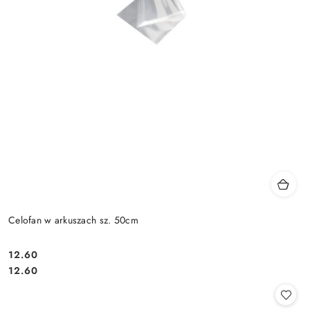
Celofan w arkuszach sz. 50cm
12.60
Cena:
Cena:
12.60