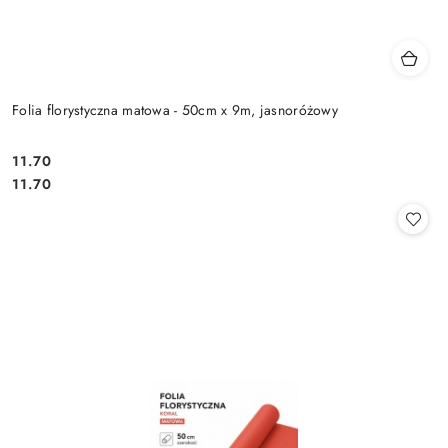
Folia florystyczna matowa - 50cm x 9m, jasnoróżowy
11.70
Cena:
Cena:
11.70