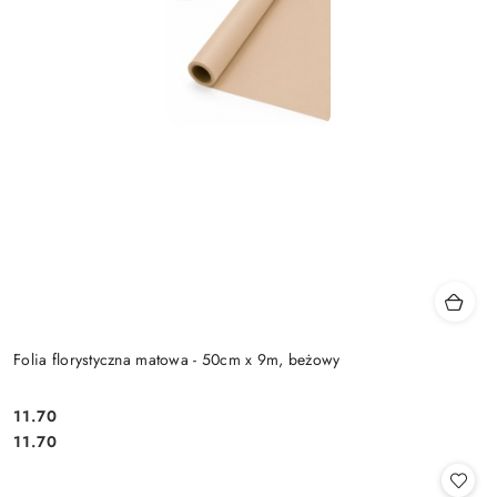
Folia florystyczna matowa - 50cm x 9m, beżowy
11.70
Cena:
Cena:
11.70