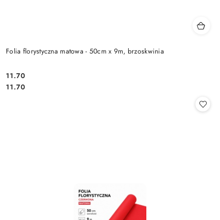
Folia florystyczna matowa - 50cm x 9m, brzoskwinia
11.70
Cena:
Cena:
11.70