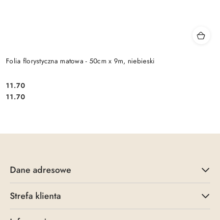
Folia florystyczna matowa - 50cm x 9m, niebieski
11.70
Cena:
Cena:
11.70
Dane adresowe
Strefa klienta