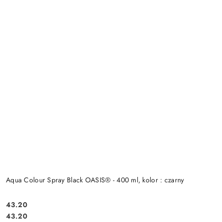
Aqua Colour Spray Black OASIS® - 400 ml, kolor : czarny
43.20
Cena:
Cena:
43.20