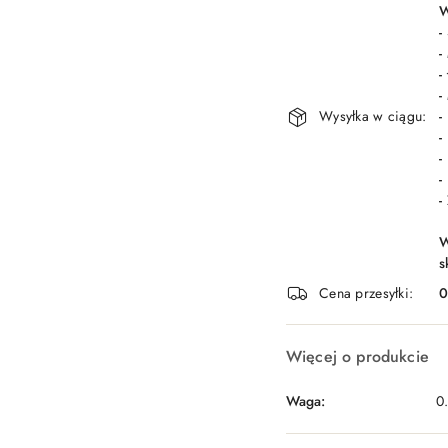
dostawa
W
-
-
-
-
Wysyłka w ciągu:
-
-
-
-
-
W
s
Cena przesyłki:
Więcej o produkcie
Waga:
0