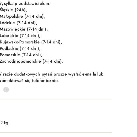
ysyłka przedstawicielem:
 Śląskie (24h),
 Małopolskie (7-14 dni),
 Łódzkie (7-14 dni),
 Mazowieckie (7-14 dni),
 Lubelskie (7-14 dni),
 Kujawsko-Pomorskie (7-14 dni),
 Podlaskie (7-14 dni),
 Pomorskie (7-14 dni),
 Zachodniopomorskie (7-14 dni).
 razie dodatkowych pytań proszę wysłać e-maila lub
kontaktować się telefonicznie.
0
.2 kg