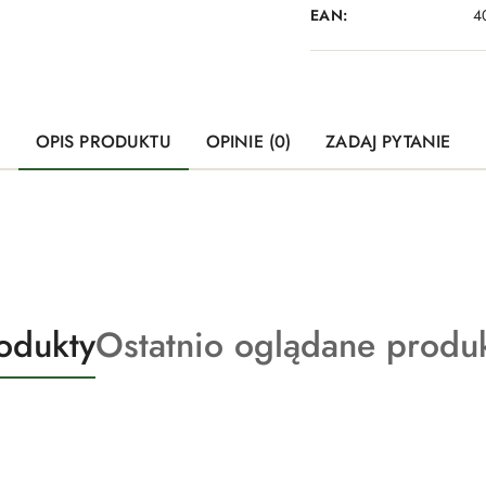
EAN:
4
OPIS PRODUKTU
OPINIE (0)
ZADAJ PYTANIE
Produkty
odukty
Ostatnio oglądane produ
o
statusie: